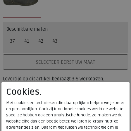
Beschikbare maten
37
41
42
43
PLAATS IN WINKELMAND
SELECTEER EERST UW MAAT
Levertijd op dit artikel bedraagt 3-5 werkdagen.
Cookies.
Onze winkelvoorraad
37
41
42
43
Maat
Met cookies en technieken die daarop lijken helpen we je beter
Meijerink Heemskerk
en persoonlijker. Dankzij functionele cookies werkt de website
HEEMSKERK
goed. Ze hebben ook een analytische functie. Zo maken we de
Meijerink Hoorn
website elke dag een beetje beter. We laten je graag nuttige
HOORN
advertenties zien. Daarom gebruiken we technologie om je