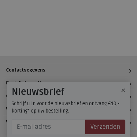
Contactgegevens
Bestelinformatie
×
Nieuwsbrief
Over Meijerink Schoenen
Schrijf u in voor de nieuwsbrief en ontvang €10,-
Voetzorg
korting* op uw bestelling.
Veelgestelde vragen
Verzenden
Onze winkels