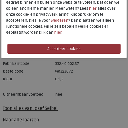
gedrag binnen en buiten onze website te volgen. Dat doen we
op een anonieme manier. Meer weten? Lees
hier
alles over
Hulp nodig? bel:
0229 760 760
onze cookie- en privacyverklaring. Klik op 'Oké' om te
Gratis verzending binnen Nederland*
accepteren. Kies je voor
weigeren
? Dan plaatsen we alleen
functionele cookies. Wil je zelf bepalen welke cookies er
Voor 14:00 uur besteld = dezelfde werkdag verzonden*
geplaatst worden klik dan
hier
.
Altijd retourneren, binnen 1 werkdag terugbetaald
Merk
Josef Seibel
Fabrikantcode
332.40.002.37
Bestelcode
wa323072
Kleur
Grijs
Uitneembaar voetbed
nee
Toon alles van
Josef Seibel
Naar alle
laarzen