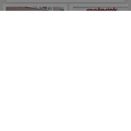
Meijerink Hoorn
Meijerink Heemskerk
Nieuwsteeg 39
Deutzstraat 21 A
1621 EC, Hoorn
1961 NS, Heemskerk
0229-296675
0251-446006
Betaalmogelijkheden