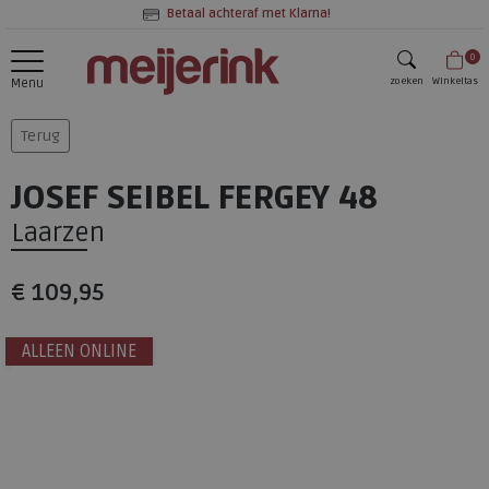
Betaal achteraf met Klarna!
0
zoeken
Winkeltas
Menu
zoeken
Terug
JOSEF SEIBEL FERGEY 48
Laarzen
€ 109,95
ALLEEN ONLINE