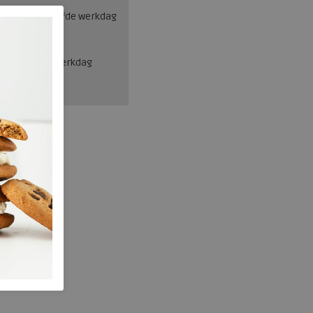
esteld = dezelfde werkdag
en, binnen 1 werkdag
Josef Seibel
231.39.002.37
wa335726
Wit/beige
nee