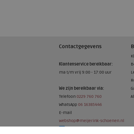
Contactgegevens
B
K
Klantenservice bereikbaar:
B
ma t/m vrij 9:00 - 17:00 uur
L
R
We zijn bereikbaar via:
G
Telefoon
0229 760 760
A
WhatsApp
06 16385446
E-mail
webshop@meijerink-schoenen.nl