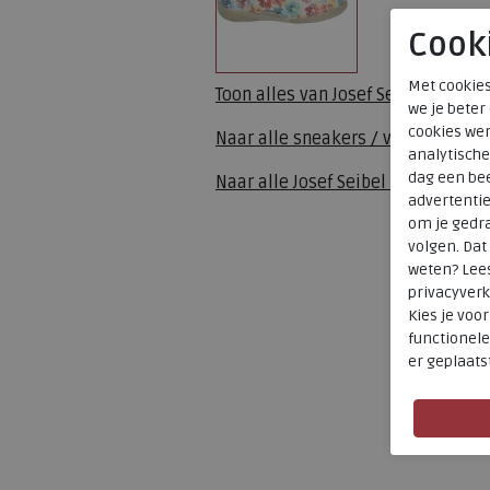
Cook
Met cookies
Toon alles van
Josef Seibel
we je beter
cookies wer
Naar alle
sneakers / veterschoen
analytische
dag een bee
Naar alle
Josef Seibel sneakers /
advertenti
om je gedra
volgen. Da
weten? Lee
privacyverk
Kies je voo
functionele
er geplaats