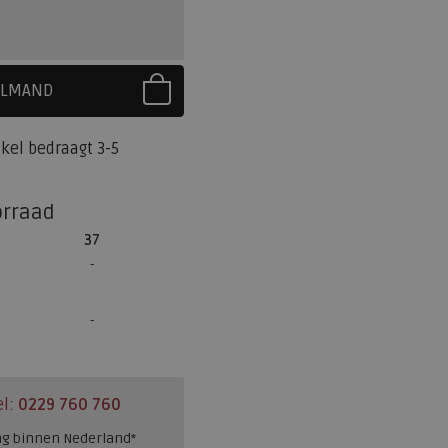
ELMAND
R EERST UW MAAT
tikel bedraagt 3-5
orraad
37
el:
0229 760 760
ng binnen Nederland*