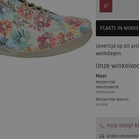
37
PLAATS IN WINK
SELECTEE
Levertijd op dit ar
werkdagen.
Onze winkelvo
Maat
Meijerink
Heemskerk
HEEMSKERK
Meijerink Hoorn
HOORN
Hulp nodig? b
Gratis verzendi