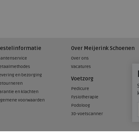
estelinformatie
Over Meijerink Schoenen
lantenservice
Over ons
etaalmethodes
Vacatures
evering en bezorging
Voetzorg
etourneren
Pedicure
arantie en klachten
Fysiotherapie
lgemene voorwaarden
Podoloog
3D-voetscanner