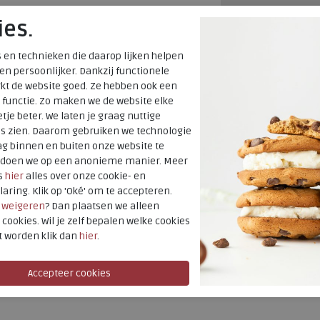
Voor 14:00 uur b
ies.
verzonden*
 en technieken die daarop lijken helpen
Altijd retourner
 en persoonlijker. Dankzij functionele
kt de website goed. Ze hebben ook een
terugbetaald
en
 functie. Zo maken we de website elke
tje beter. We laten je graag nuttige
 veterschoenen
Merk
es zien. Daarom gebruiken we technologie
g binnen en buiten onze website te
Fabrikantcode
t doen we op een anonieme manier. Meer
Bestelcode
s
hier
alles over onze cookie- en
Kleur
laring. Klik op 'Oké' om te accepteren.
r
weigeren
? Dan plaatsen we alleen
 cookies. Wil je zelf bepalen welke cookies
Uitneembaar
t worden klik dan
hier
.
voetbed