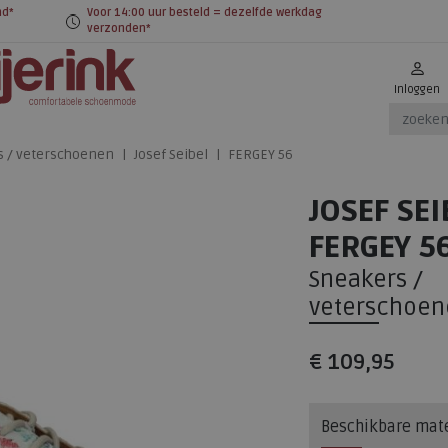
nd*
Voor 14:00 uur besteld = dezelfde werkdag
verzonden*
Inloggen
s / veterschoenen
Josef Seibel
FERGEY 56
JOSEF SEI
FERGEY 5
Sneakers /
veterschoen
€ 109,95
Beschikbare mat