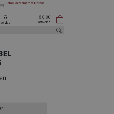
Betaal achteraf met Klarna!
€ 0,00
0 artikelen
Service
zoeken
BEL
6
en
en