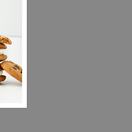
02991-049393
266.01.000127
Black
Nubuck
Hk
ja
2.50 cm