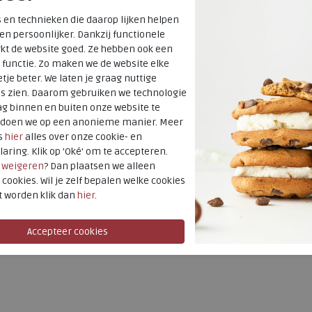
Fabrikantcode
 en technieken die daarop lijken helpen
Bestelcode
 en persoonlijker. Dankzij functionele
Kleur
kt de website goed. Ze hebben ook een
 functie. Zo maken we de website elke
tje beter. We laten je graag nuttige
Materiaal
es zien. Daarom gebruiken we technologie
Wijdtemaat
g binnen en buiten onze website te
Uitneembaar
t doen we op een anonieme manier. Meer
s
hier
alles over onze cookie- en
voetbed
laring. Klik op 'Oké' om te accepteren.
Hakhoogte
r
weigeren
? Dan plaatsen we alleen
 cookies. Wil je zelf bepalen welke cookies
t worden klik dan
hier
.