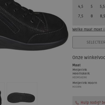
4,5
5
5,5
7,5
8
8,
Welke maat moet i
PLAATS IN WINK
SELECTEE
Onze winkelvo
Maat
Meijerink
Heemskerk
HEEMSKERK
Meijerink Hoorn
HOORN
Hulp nodig? b