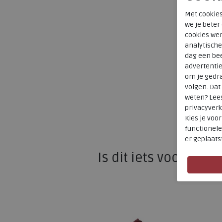
Met cookies
we je beter
cookies wer
analytische
dag een bee
advertenti
om je gedra
volgen. Da
weten? Lee
privacyverk
Kies je voo
functionele
er geplaats
Is dit iets voor u?