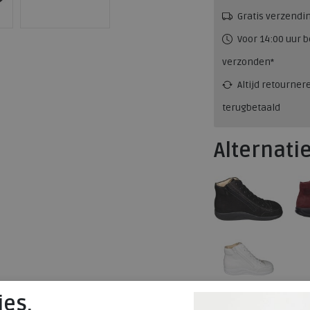
Gratis verzendi
Voor 14:00 uur b
verzonden*
Altijd retourner
terugbetaald
Alternati
ies.
Merk