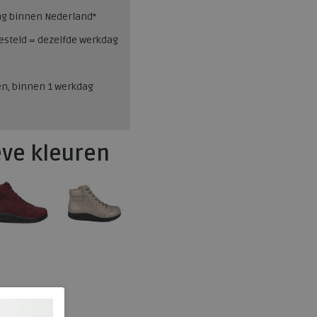
ng binnen Nederland*
esteld = dezelfde werkdag
en, binnen 1 werkdag
eve kleuren
Finn Comfort