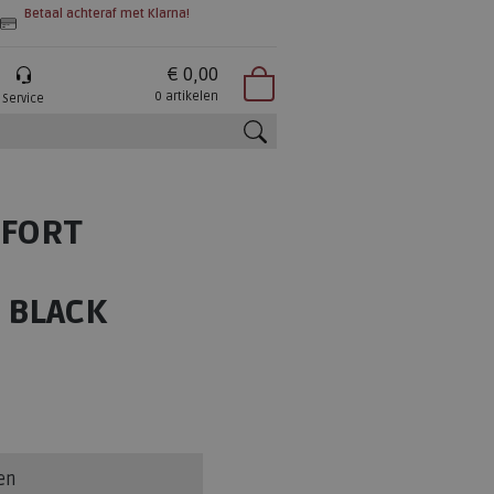
Betaal achteraf met Klarna!
€ 0,00
0 artikelen
Service
zoeken
MFORT
 BLACK
en