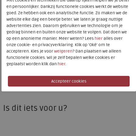
Met cookies en technieken die daarop lijken helpen we je beter
Kleur
Stone
en persoonlijker. Dankzij functionele cookies werkt de website
goed. Ze hebben ook een analytische functie. Zo maken we de
Materiaal
Leer
website elke dag een beetje beter. We laten je graag nuttige
advertenties zien. Daarom gebruiken we technologie om je
Uitneembaar voetbed
ja
gedrag binnen en buiten onze website te volgen. Dat doen we
op een anonieme manier. Meer weten? Lees
hier
alles over
onze cookie- en privacyverklaring. Klik op 'Oké' om te
Finn Comfort
accepteren. Kies je voor
weigeren
? Dan plaatsen we alleen
functionele cookies. Wil je zelf bepalen welke cookies er
Toon alles van
Finn Comfort
geplaatst worden klik dan
hier
.
Naar alle
sandalen
Naar alle
Finn Comfort sandalen
Is dit iets voor u?