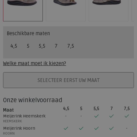
Beschikbare maten
4,5
5
5,5
7
7,5
Welke maat moet ik kiezen?
PLAATS IN WINKELMAND
SELECTEER EERST UW MAAT
Onze winkelvoorraad
4,5
5
5,5
7
7,5
Maat
Meijerink Heemskerk
HEEMSKERK
Meijerink Hoorn
HOORN