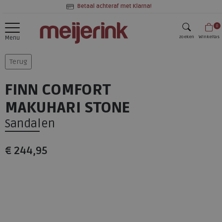
Betaal achteraf met Klarna!
0
zoeken
Winkeltas
Menu
zoeken
Terug
FINN COMFORT
MAKUHARI STONE
Sandalen
€ 244,95