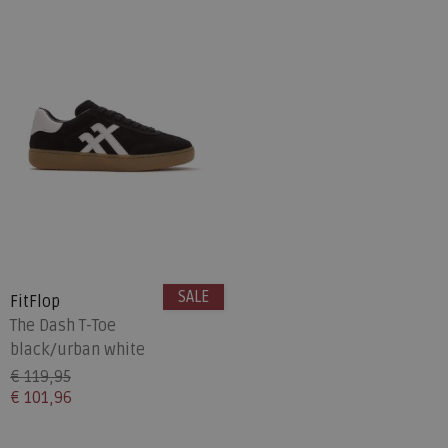
SALE
FitFlop
The Dash T-Toe
black/urban white
€ 119,95
€ 101,96