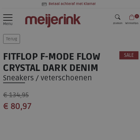
Betaal achteraf met Klarna!
0
zoeken
Winkeltas
Menu
zoeken
Terug
FITFLOP F-MODE FLOW
SALE
CRYSTAL DARK DENIM
Sneakers / veterschoenen
€ 134,95
€ 80,97