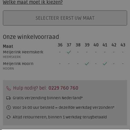
Welke maat moet ik kiezen?
PLAATS IN WINKELMAND
SELECTEER EERST UW MAAT
Onze winkelvoorraad
36
37
38
39
40
41
42
43
Maat
Meijerink Heemskerk
HEEMSKERK
Meijerink Hoorn
HOORN
Hulp nodig? bel:
0229 760 760
Gratis verzending binnen Nederland*
Voor 14:00 uur besteld = dezelfde werkdag verzonden*
Altijd retourneren, binnen 1 werkdag terugbetaald