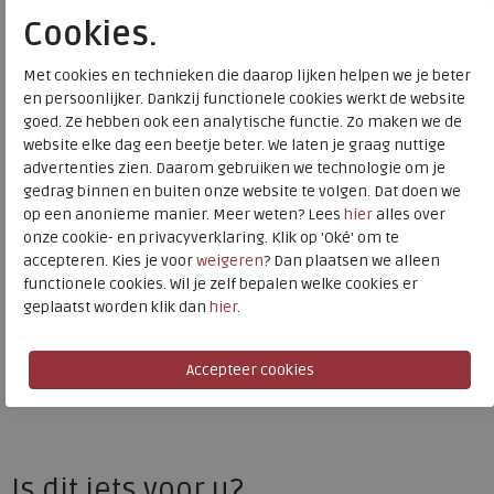
Merk
FitFlop
Cookies.
Fabrikantcode
A0V-D71
Bestelcode
230.68.000058
Met cookies en technieken die daarop lijken helpen we je beter
en persoonlijker. Dankzij functionele cookies werkt de website
Kleur
Dark denim
goed. Ze hebben ook een analytische functie. Zo maken we de
website elke dag een beetje beter. We laten je graag nuttige
Materiaal
Suede
advertenties zien. Daarom gebruiken we technologie om je
gedrag binnen en buiten onze website te volgen. Dat doen we
Uitneembaar voetbed
nee
op een anonieme manier. Meer weten? Lees
hier
alles over
onze cookie- en privacyverklaring. Klik op 'Oké' om te
accepteren. Kies je voor
weigeren
? Dan plaatsen we alleen
FitFlop
functionele cookies. Wil je zelf bepalen welke cookies er
geplaatst worden klik dan
hier
.
Toon alles van
FitFlop
Naar alle
sneakers / veterschoenen
Naar alle
FitFlop sneakers / veterschoenen
Is dit iets voor u?