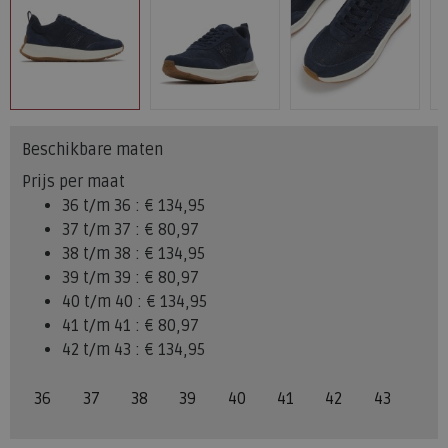
Beschikbare maten
Prijs per maat
36 t/m 36 :
€ 134,95
37 t/m 37 :
€ 80,97
38 t/m 38 :
€ 134,95
39 t/m 39 :
€ 80,97
40 t/m 40 :
€ 134,95
41 t/m 41 :
€ 80,97
42 t/m 43 :
€ 134,95
36
37
38
39
40
41
42
43