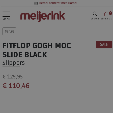
Betaal achteraf met Klarna!
0
zoeken
Winkeltas
Menu
zoeken
Terug
FITFLOP GOGH MOC
SALE
SLIDE BLACK
Slippers
€ 129,95
€ 110,46