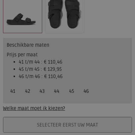
Beschikbare maten
Prijs per maat
41 t/m 44 :
€ 110,46
45 t/m 45 :
€ 129,95
46 t/m 46 :
€ 110,46
41
42
43
44
45
46
Welke maat moet ik kiezen?
PLAATS IN WINKELMAND
SELECTEER EERST UW MAAT