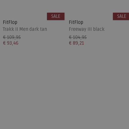
SALE
SALE
FitFlop
FitFlop
Trakk II Men dark tan
Freeway III black
€ 109,95
€ 104,95
€ 93,46
€ 89,21