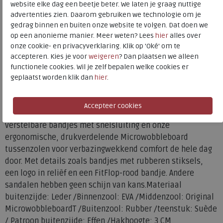
website elke dag een beetje beter. We laten je graag nuttige
advertenties zien. Daarom gebruiken we technologie om je
gedrag binnen en buiten onze website te volgen. Dat doen we
Materiaal
Leer
op een anonieme manier. Meer weten? Lees
hier
alles over
Wijdtemaat
n
onze cookie- en privacyverklaring. Klik op 'Oké' om te
Uitneembaar voetbed
nee
accepteren. Kies je voor
weigeren
? Dan plaatsen we alleen
functionele cookies. Wil je zelf bepalen welke cookies er
geplaatst worden klik dan
hier
.
Op zoek naar moeiteloos stijlvolle, casual sandalen? Deze
klassieke leren slippers met twee spijlen voldoen aan
elke (schoenen)eis. Het ultieme gemak, met gewatteerde,
verstelbare bandjes met snelsluiting en onze
ergonomische, drukverdelende Microwobbleboard
tussenzolen voor verbazingwekkend comfort de hele dag
door. Met details zoals bandjes met rubberen stiksels,
een logo in reliëf en een FitFlop-rood bandje. Andere
sandalen hebben geen schijn van kans.Materiaal
buitenzijde: Leder /Binnenzool: EVA /Middenzool: Original
MicrowobbleboardT /Buitenzool: Rubber /teenstuk: Suède
/ Patroon buitenzijde: Effen /Hakhoogte: 3 CM