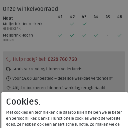
Onze winkelvoorraad
41
42
43
44
45
46
Maat
Meijerink Heemskerk
HEEMSKERK
Meijerink Hoorn
HOORN
Hulp nodig? bel:
0229 760 760
Gratis verzending binnen Nederland*
Voor 14:00 uur besteld = dezelfde werkdag verzonden*
Altijd retourneren, binnen 1 werkdag terugbetaald
Cookies.
Merk
FitFlop
Fabrikantcode
L05-001
Met cookies en technieken die daarop lijken helpen we je beter
en persoonlijker. Dankzij functionele cookies werkt de website
Bestelcode
100.01.000006
goed. Ze hebben ook een analytische functie. Zo maken we de
Kleur
Black