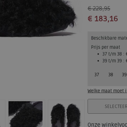
€ 228,95
€ 183,16
Beschikbare mat
Prijs per maat
37 t/m 38 :
39 t/m 39 :
37
38
39
Welke maat moet i
PLAATS IN WINK
SELECTEE
Onze winkelvo