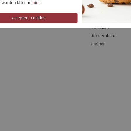
t worden klik dan
hier
.
Bestelcode
Kleur
Materiaal
Uitneembaar
voetbed