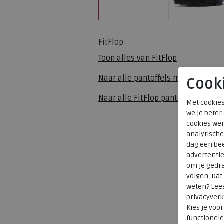
FitFlop
Toon alles van
FitFlop
Naar alle
pantoffels muil
Cook
Naar alle
FitFlop pantoffels muil
Met cookies
we je beter
cookies wer
analytische
dag een bee
advertenti
om je gedra
volgen. Da
weten? Lee
privacyverk
Kies je voo
functionele