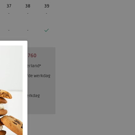
37
38
39
el:
0229 760 760
ng binnen Nederland*
esteld = dezelfde werkdag
en, binnen 1 werkdag
FitFlop
JH3-C47