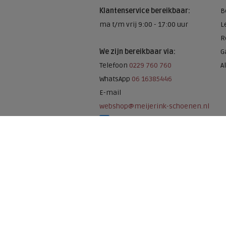
Klantenservice bereikbaar:
B
ma t/m vrij 9:00 - 17:00 uur
L
R
We zijn bereikbaar via:
G
Telefoon
0229 760 760
A
WhatsApp
06 16385446
E-mail
webshop@meijerink-schoenen.nl
Meijerink Schoenen op Facebook
Meijerink schoenen op Instagram
Meijerink Hoor
Nieuwsteeg 39