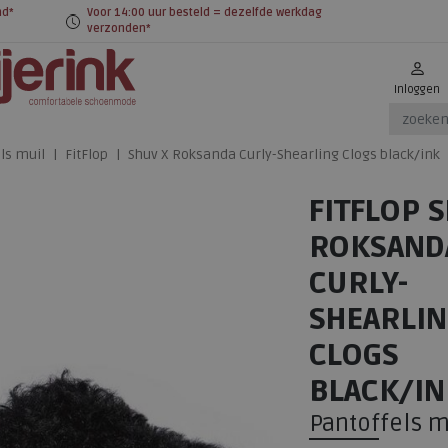
nd*
Voor 14:00 uur besteld = dezelfde werkdag
verzonden*
Inloggen
ls muil
FitFlop
Shuv X Roksanda Curly-Shearling Clogs black/ink
FITFLOP 
ROKSAND
CURLY-
SHEARLI
CLOGS
BLACK/IN
Pantoffels m