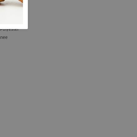
527.01.000014
Black/ink
Polyester
nee