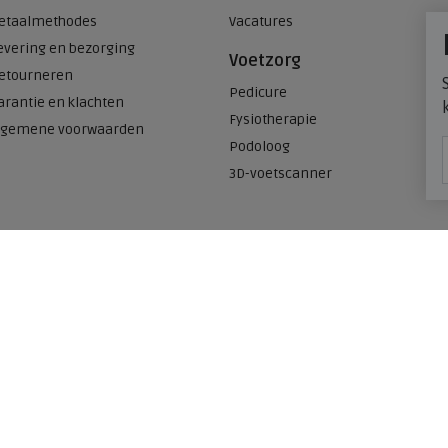
etaalmethodes
Vacatures
evering en bezorging
Voetzorg
etourneren
Pedicure
arantie en klachten
Fysiotherapie
lgemene voorwaarden
Podoloog
3D-voetscanner
Onze winkels
n
Meijerink Heemskerk
Deutzstraat 21 A