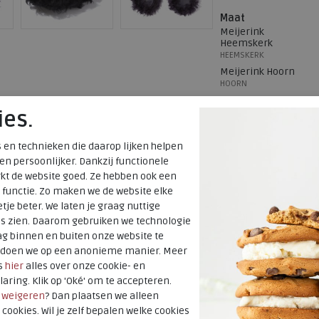
Maat
Meijerink
Heemskerk
HEEMSKERK
Meijerink Hoorn
HOORN
ies.
Hulp nodig? b
 en technieken die daarop lijken helpen
Gratis verzendi
 en persoonlijker. Dankzij functionele
kt de website goed. Ze hebben ook een
Voor 14:00 uur b
 functie. Zo maken we de website elke
verzonden*
tje beter. We laten je graag nuttige
es zien. Daarom gebruiken we technologie
Altijd retourner
g binnen en buiten onze website te
terugbetaald
t doen we op een anonieme manier. Meer
s
hier
alles over onze cookie- en
laring. Klik op 'Oké' om te accepteren.
Merk
r
weigeren
? Dan plaatsen we alleen
Fabrikantcode
 cookies. Wil je zelf bepalen welke cookies