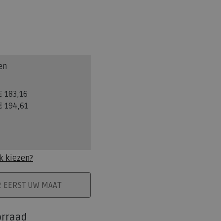
en
€ 183,16
€ 194,61
k kiezen?
ELMAND
R EERST UW MAAT
orraad