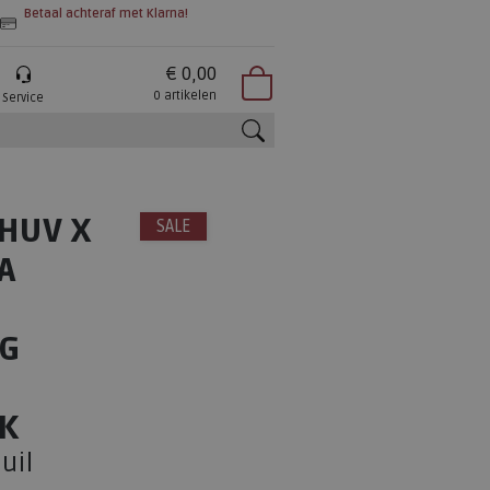
Betaal achteraf met Klarna!
€ 0,00
0 artikelen
Service
zoeken
SHUV X
SALE
A
NG
K
uil