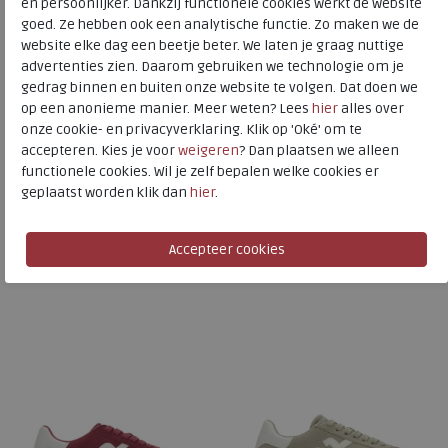
Uitneembaar voetbed
nee
en persoonlijker. Dankzij functionele cookies werkt de website
goed. Ze hebben ook een analytische functie. Zo maken we de
website elke dag een beetje beter. We laten je graag nuttige
advertenties zien. Daarom gebruiken we technologie om je
FitFlop
gedrag binnen en buiten onze website te volgen. Dat doen we
Toon alles van
FitFlop
op een anonieme manier. Meer weten? Lees
hier
alles over
onze cookie- en privacyverklaring. Klik op 'Oké' om te
Naar alle
sneakers / veterschoenen
accepteren. Kies je voor
weigeren
? Dan plaatsen we alleen
functionele cookies. Wil je zelf bepalen welke cookies er
Naar alle
FitFlop sneakers / veterschoenen
geplaatst worden klik dan
hier
.
Is dit iets voor u?