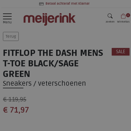
Betaal achteraf met Klarna!
0
zoeken
Winkeltas
Menu
zoeken
Terug
FITFLOP THE DASH MENS
SALE
T-TOE BLACK/SAGE
GREEN
Sneakers / veterschoenen
€ 119,95
€ 71,97