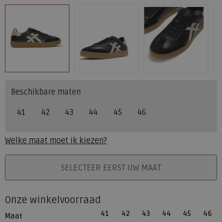
Beschikbare maten
41
42
43
44
45
46
Welke maat moet ik kiezen?
PLAATS IN WINKELMAND
SELECTEER EERST UW MAAT
Onze winkelvoorraad
41
42
43
44
45
46
Maat