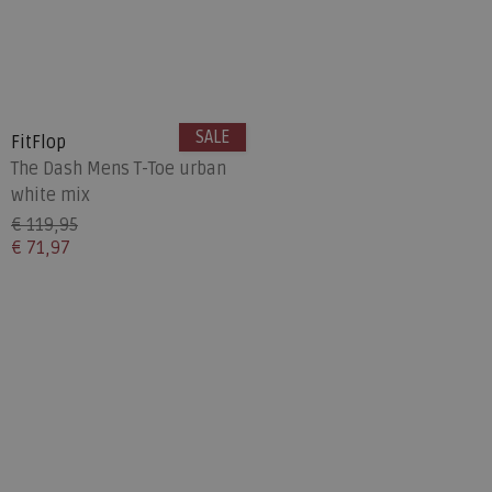
SALE
FitFlop
The Dash Mens T-Toe urban
white mix
€ 119,95
€ 71,97