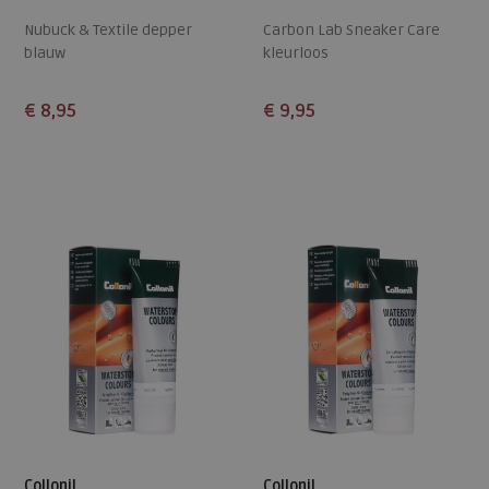
Nubuck & Textile depper
Carbon Lab Sneaker Care
blauw
kleurloos
€ 8,95
€ 9,95
Beschikbare maten
Beschikbare maten
ONE
ONE
Collonil
Collonil