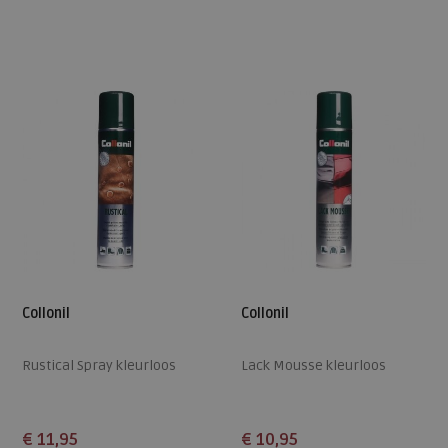
Beschikbare maten
Beschikbare maten
ONE
36
38
44
45
46
Collonil
Collonil
Rustical Spray kleurloos
Lack Mousse kleurloos
€ 11,95
€ 10,95