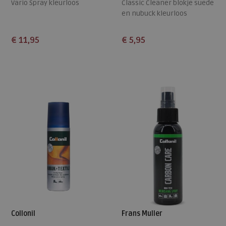
Vario Spray kleurloos
Classic Cleaner blokje suede
en nubuck kleurloos
€ 11,95
€ 5,95
Beschikbare maten
Beschikbare maten
ONE
ONE
Collonil
Frans Muller