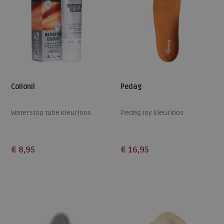
Collonil
Pedag
Waterstop tube kleurloos
Pedag Joy kleurloos
€ 8,95
€ 16,95
Beschikbare maten
Beschikbare maten
ONE
26
28
30
34
36