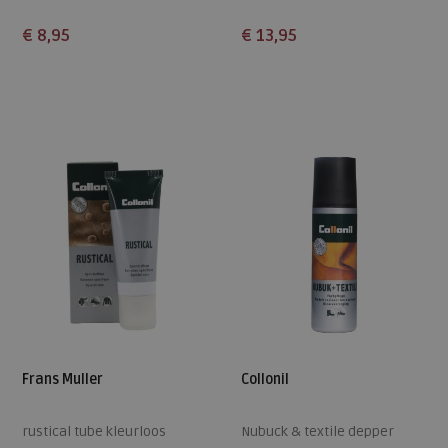
€ 8,95
€ 13,95
Beschikbare maten
Beschikbare maten
ONE
S
M
L
Frans Muller
Collonil
rustical tube kleurloos
Nubuck & textile depper