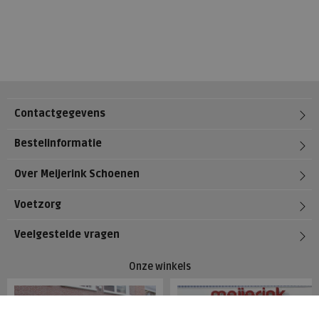
Contactgegevens
Bestelinformatie
Over Meijerink Schoenen
Voetzorg
Veelgestelde vragen
Onze winkels