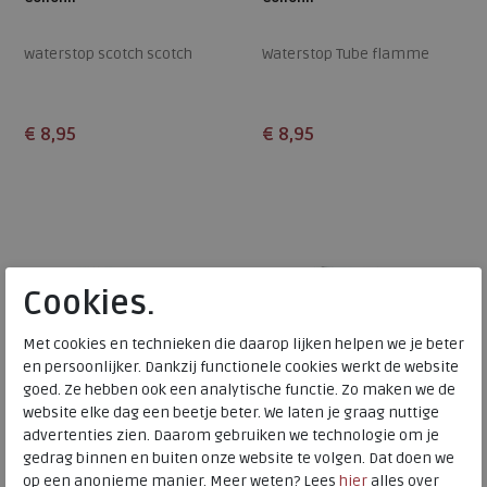
waterstop scotch scotch
Waterstop Tube flamme
€ 8,95
€ 8,95
Beschikbare maten
Beschikbare maten
ONE
ONE
Cookies.
Met cookies en technieken die daarop lijken helpen we je beter
en persoonlijker. Dankzij functionele cookies werkt de website
goed. Ze hebben ook een analytische functie. Zo maken we de
website elke dag een beetje beter. We laten je graag nuttige
advertenties zien. Daarom gebruiken we technologie om je
gedrag binnen en buiten onze website te volgen. Dat doen we
op een anonieme manier. Meer weten? Lees
hier
alles over