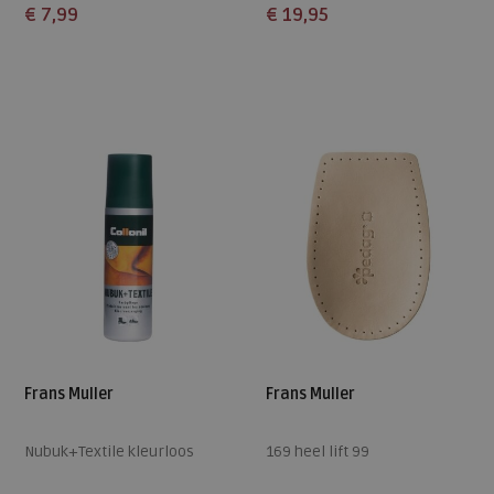
€ 7,99
€ 19,95
Beschikbare maten
Beschikbare maten
ONE
38
41
44
Frans Muller
Frans Muller
Nubuk+Textile kleurloos
169 heel lift 99