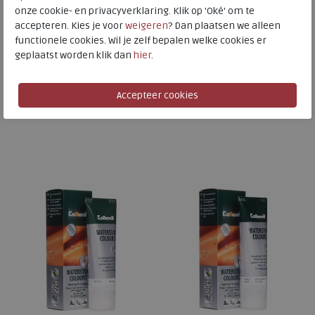
onze cookie- en privacyverklaring. Klik op 'Oké' om te
Collonil
Collonil
accepteren. Kies je voor
weigeren
? Dan plaatsen we alleen
functionele cookies. Wil je zelf bepalen welke cookies er
Waterstop Tube denim
Waterstop Tube donker bruin
geplaatst worden klik dan
hier
.
€ 8,95
€ 8,95
Beschikbare maten
Beschikbare maten
ONE
ONE