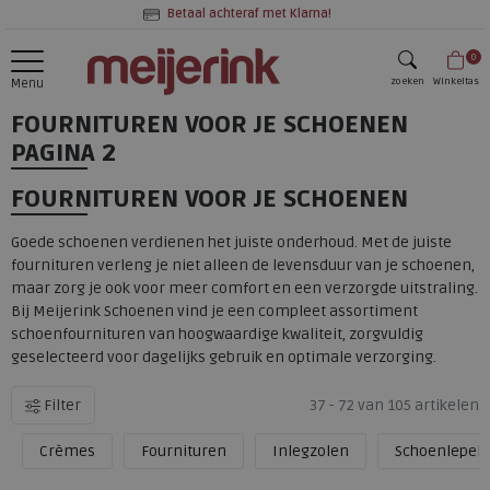
Betaal achteraf met Klarna!
0
zoeken
Winkeltas
Menu
FOURNITUREN VOOR JE SCHOENEN
zoeken
PAGINA 2
FOURNITUREN VOOR JE SCHOENEN
Goede schoenen verdienen het juiste onderhoud. Met de juiste
fournituren verleng je niet alleen de levensduur van je schoenen,
maar zorg je ook voor meer comfort en een verzorgde uitstraling.
Bij Meijerink Schoenen vind je een compleet assortiment
schoenfournituren van hoogwaardige kwaliteit, zorgvuldig
geselecteerd voor dagelijks gebruik en optimale verzorging.
Filter
37 - 72 van 105 artikelen
Crèmes
Fournituren
Inlegzolen
Schoenlepels