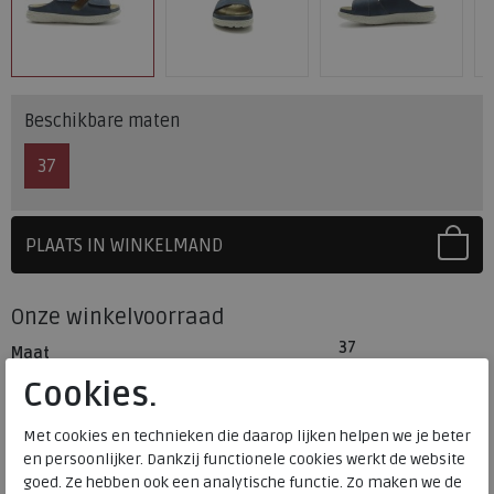
Beschikbare maten
37
PLAATS IN WINKELMAND
SELECTEER EERST UW MAAT
Onze winkelvoorraad
37
Maat
Meijerink Heemskerk
Cookies.
HEEMSKERK
Meijerink Hoorn
Met cookies en technieken die daarop lijken helpen we je beter
HOORN
en persoonlijker. Dankzij functionele cookies werkt de website
goed. Ze hebben ook een analytische functie. Zo maken we de