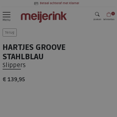
Betaal achteraf met Klarna!
0
zoeken
Winkeltas
Menu
zoeken
Terug
HARTJES GROOVE
STAHLBLAU
Slippers
€ 139,95