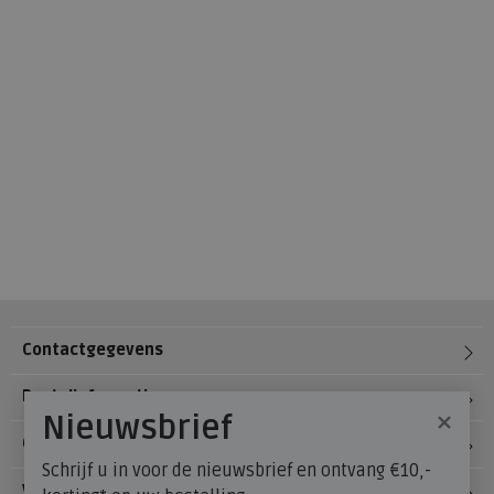
Contactgegevens
Bestelinformatie
×
Nieuwsbrief
Over Meijerink Schoenen
Schrijf u in voor de nieuwsbrief en ontvang €10,-
Voetzorg