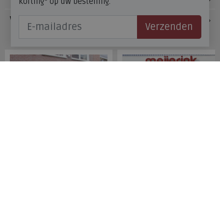
korting* op uw bestelling.
Veelgestelde vragen
Verzenden
Onze winkels
Meijerink Hoorn
Meijerink Heemskerk
Nieuwsteeg 39
Deutzstraat 21 A
1621 EC, Hoorn
1961 NS, Heemskerk
0229-296675
0251-446006
Betaalmogelijkheden