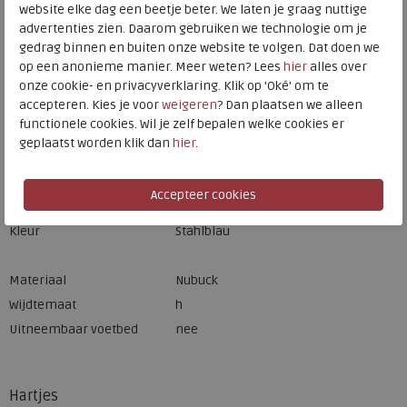
website elke dag een beetje beter. We laten je graag nuttige
Hulp nodig? bel:
0229 760 760
advertenties zien. Daarom gebruiken we technologie om je
Gratis verzending binnen Nederland*
gedrag binnen en buiten onze website te volgen. Dat doen we
op een anonieme manier. Meer weten? Lees
hier
alles over
Voor 14:00 uur besteld = dezelfde werkdag verzonden*
onze cookie- en privacyverklaring. Klik op 'Oké' om te
Altijd retourneren, binnen 1 werkdag terugbetaald
accepteren. Kies je voor
weigeren
? Dan plaatsen we alleen
functionele cookies. Wil je zelf bepalen welke cookies er
geplaatst worden klik dan
hier
.
Merk
Hartjes
Fabrikantcode
122.1221/20 48.00
Bestelcode
209.68.000011
Kleur
Stahlblau
Materiaal
Nubuck
Wijdtemaat
h
Uitneembaar voetbed
nee
Hartjes