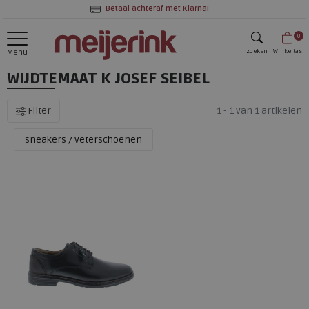
Betaal achteraf met Klarna!
0
zoeken
Winkeltas
Menu
WIJDTEMAAT K JOSEF SEIBEL
zoeken
Filter
1 - 1 van 1 artikelen
sneakers / veterschoenen