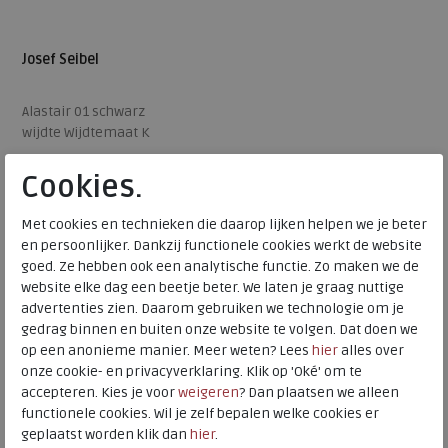
Josef Seibel
Alastair 01 schwarz
wijdte Wijdtemaat K
Cookies.
€ 99,95
Beschikbare maten
Met cookies en technieken die daarop lijken helpen we je beter
en persoonlijker. Dankzij functionele cookies werkt de website
40
41
42
goed. Ze hebben ook een analytische functie. Zo maken we de
website elke dag een beetje beter. We laten je graag nuttige
advertenties zien. Daarom gebruiken we technologie om je
gedrag binnen en buiten onze website te volgen. Dat doen we
op een anonieme manier. Meer weten? Lees
hier
alles over
onze cookie- en privacyverklaring. Klik op 'Oké' om te
accepteren. Kies je voor
weigeren
? Dan plaatsen we alleen
functionele cookies. Wil je zelf bepalen welke cookies er
geplaatst worden klik dan
hier
.