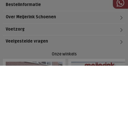
Bestelinformatie
Over Meijerink Schoenen
Voetzorg
Veelgestelde vragen
Onze winkels
Meijerink Hoorn
Meijerink Heemskerk
Nieuwsteeg 39
Deutzstraat 21 A
1621 EC, Hoorn
1961 NS, Heemskerk
0229-296675
0251-446006