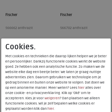
Fischer
Fischer
566662 anthrazit
566702 anthrazit
Cookies.
€ 39,95
€ 39,95
Beschikbare maten
Beschikbare maten
Met cookies en technieken die daarop lijken helpen we je beter
en persoonlijker. Dankzij functionele cookies werkt de website
42
43
44
45
46
41
42
43
44
45
goed. Ze hebben ook een analytische functie. Zo maken we de
website elke dag een beetje beter. We laten je graag nuttige
46
advertenties zien. Daarom gebruiken we technologie om je
gedrag binnen en buiten onze website te volgen. Dat doen we
op een anonieme manier. Meer weten? Lees
hier
alles over
onze cookie- en privacyverklaring. Klik op 'Oké' om te
accepteren. Kies je voor
weigeren
? Dan plaatsen we alleen
functionele cookies. Wil je zelf bepalen welke cookies er
geplaatst worden klik dan
hier
.