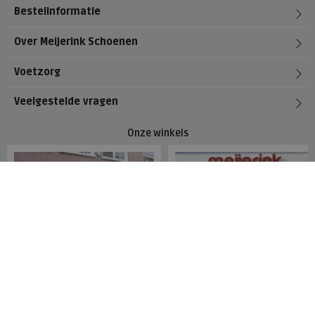
Bestelinformatie
Over Meijerink Schoenen
Voetzorg
Veelgestelde vragen
Onze winkels
Meijerink Hoorn
Meijerink Heemskerk
Nieuwsteeg 39
Deutzstraat 21 A
1621 EC, Hoorn
1961 NS, Heemskerk
0229-296675
0251-446006