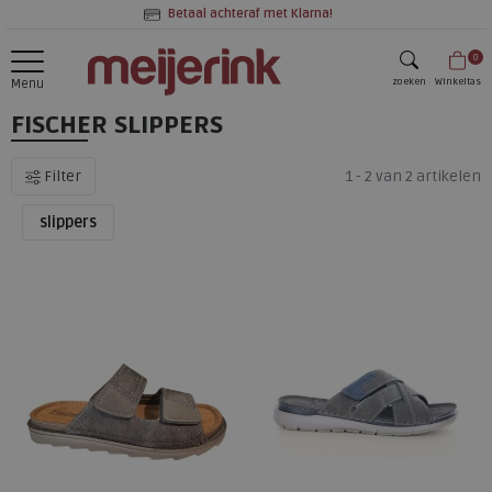
Betaal achteraf met Klarna!
0
zoeken
Winkeltas
Menu
FISCHER SLIPPERS
zoeken
Filter
1 - 2 van 2 artikelen
slippers