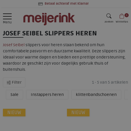
Betaal achteraf met Klarna!
0
zoeken
Winkeltas
Menu
JOSEF SEIBEL SLIPPERS HEREN
zoeken
Josef Seibel
slippers voor heren staan bekend om hun
comfortabele pasvorm en duurzame kwaliteit. Deze slippers zijn
ideaal voor warme dagen en bieden een prettige ondersteuning,
waardoor ze geschikt zijn voor dagelijks gebruik thuis of
buitenshuis.
Filter
1 - 5 van 5 artikelen
Sale
Instappers heren
klittenbandschoenen
p
NIEUW
NIEUW