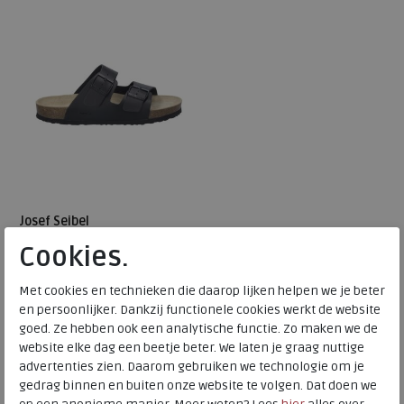
47
49
50
Josef Seibel
Cookies.
Josef 01 vet leder schwarz
Met cookies en technieken die daarop lijken helpen we je beter
en persoonlijker. Dankzij functionele cookies werkt de website
€ 104,95
goed. Ze hebben ook een analytische functie. Zo maken we de
€ 62,97
website elke dag een beetje beter. We laten je graag nuttige
Beschikbare maten
advertenties zien. Daarom gebruiken we technologie om je
gedrag binnen en buiten onze website te volgen. Dat doen we
49