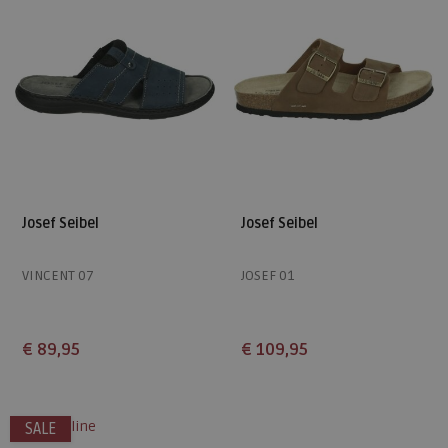
Josef Seibel
Josef Seibel
VINCENT 07
JOSEF 01
€ 89,95
€ 109,95
Beschikbare maten
Beschikbare maten
46
40
41
44
45
46
alleen online
SALE