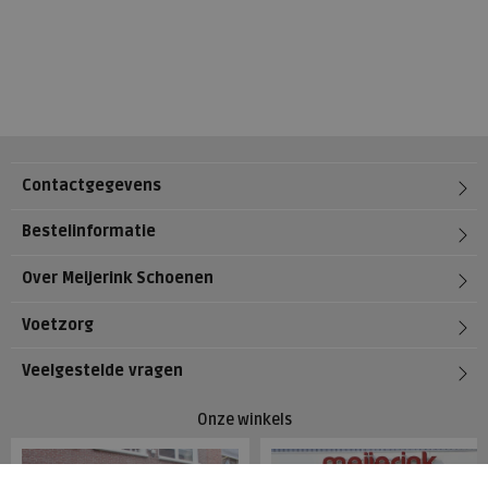
Contactgegevens
Bestelinformatie
Over Meijerink Schoenen
Voetzorg
Veelgestelde vragen
Onze winkels