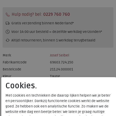
Hulp nodig? bel:
0229 760 760
Gratis verzending binnen Nederland*
Voor 14:00 uur besteld = dezelfde werkdag verzonden*
Altijd retourneren, binnen 1 werkdag terugbetaald
Merk
Josef Seibel
Fabrikantcode
69603.724.250
Bestelcode
211.24.000001
Kleur
Taupe
Cookies.
Materiaal
Nubuck
Met cookies en technieken die daarop lijken helpen we je beter
Uitneembaar voetbed
nee
en persoonlijker. Dankzij functionele cookies werkt de website
goed. Ze hebben ook een analytische functie. Zo maken we de
website elke dag een beetje beter. We laten je graag nuttige