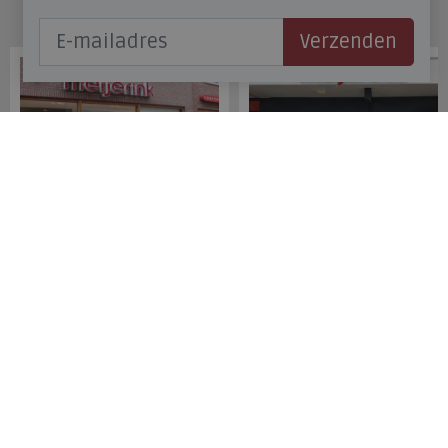
Onze winkels
Verzenden
Meijerink Hoorn
Meijerink Heemskerk
Nieuwsteeg 39
Deutzstraat 21 A
1621 EC, Hoorn
1961 NS, Heemskerk
0229-296675
0251-446006
Betaalmogelijkheden