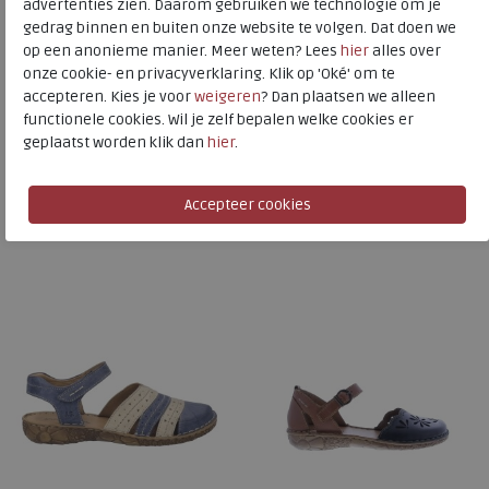
Josef Seibel
advertenties zien. Daarom gebruiken we technologie om je
gedrag binnen en buiten onze website te volgen. Dat doen we
Toon alles van
Josef Seibel
op een anonieme manier. Meer weten? Lees
hier
alles over
onze cookie- en privacyverklaring. Klik op 'Oké' om te
Naar alle
sandalen
accepteren. Kies je voor
weigeren
? Dan plaatsen we alleen
functionele cookies. Wil je zelf bepalen welke cookies er
Naar alle
Josef Seibel sandalen
geplaatst worden klik dan
hier
.
Is dit iets voor u?