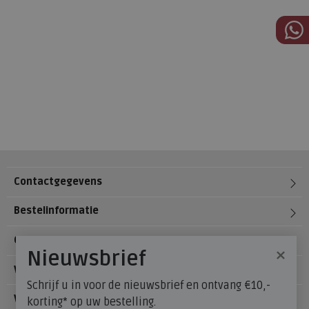
Contactgegevens
Bestelinformatie
Over Meijerink Schoenen
×
Nieuwsbrief
Voetzorg
Schrijf u in voor de nieuwsbrief en ontvang €10,-
Veelgestelde vragen
korting* op uw bestelling.