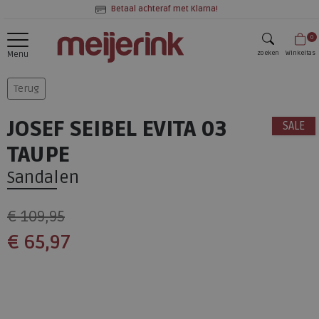
Betaal achteraf met Klarna!
0
zoeken
Winkeltas
Menu
zoeken
Terug
JOSEF SEIBEL EVITA 03
SALE
TAUPE
Sandalen
€ 109,95
€ 65,97