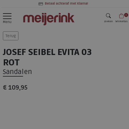
Betaal achteraf met Klarna!
0
zoeken
Winkeltas
Menu
zoeken
Terug
JOSEF SEIBEL EVITA 03
ROT
Sandalen
€ 109,95