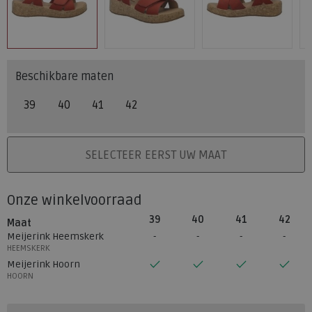
Beschikbare maten
39
40
41
42
PLAATS IN WINKELMAND
SELECTEER EERST UW MAAT
Onze winkelvoorraad
39
40
41
42
Maat
Meijerink Heemskerk
HEEMSKERK
Meijerink Hoorn
HOORN