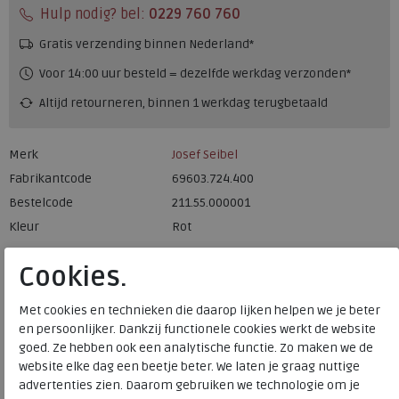
Hulp nodig? bel:
0229 760 760
Gratis verzending binnen Nederland*
Voor 14:00 uur besteld = dezelfde werkdag verzonden*
Altijd retourneren, binnen 1 werkdag terugbetaald
Merk
Josef Seibel
Fabrikantcode
69603.724.400
Bestelcode
211.55.000001
Kleur
Rot
Cookies.
Materiaal
Leer
Uitneembaar voetbed
nee
Met cookies en technieken die daarop lijken helpen we je beter
en persoonlijker. Dankzij functionele cookies werkt de website
goed. Ze hebben ook een analytische functie. Zo maken we de
Josef Seibel
website elke dag een beetje beter. We laten je graag nuttige
advertenties zien. Daarom gebruiken we technologie om je
Toon alles van
Josef Seibel