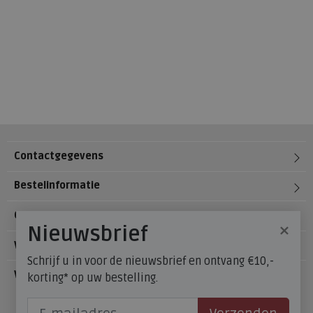
Contactgegevens
Bestelinformatie
Over Meijerink Schoenen
×
Nieuwsbrief
Voetzorg
Schrijf u in voor de nieuwsbrief en ontvang €10,-
Veelgestelde vragen
korting* op uw bestelling.
Onze winkels