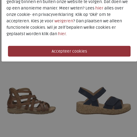
gedrag binnen en buiten onze website te volgen. Dat doen we
op een anonieme manier. Meer weten? Lees
hier
alles over
Naar alle
sandalen
onze cookie- en privacyverklaring. Klik op 'Oké' om te
accepteren. Kies je voor
weigeren
? Dan plaatsen we alleen
Naar alle
Josef Seibel sandalen
functionele cookies. Wil je zelf bepalen welke cookies er
geplaatst worden klik dan
hier
.
Is dit iets voor u?