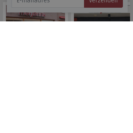
Verzenden
Meijerink Hoorn
Meijerink Heemskerk
Nieuwsteeg 39
Deutzstraat 21 A
1621 EC, Hoorn
1961 NS, Heemskerk
0229-296675
0251-446006
Betaalmogelijkheden