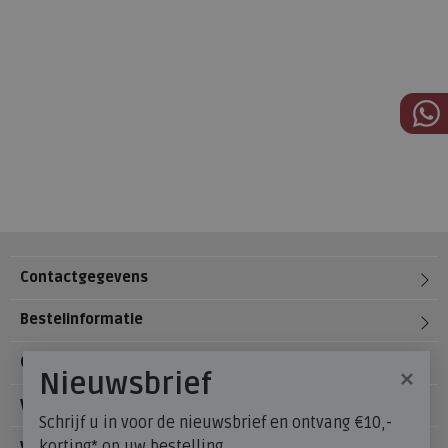
Contactgegevens
Bestelinformatie
Over Meijerink Schoenen
×
Nieuwsbrief
Voetzorg
Schrijf u in voor de nieuwsbrief en ontvang €10,-
korting* op uw bestelling.
Veelgestelde vragen