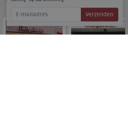
Onze winkels
Verzenden
Meijerink Hoorn
Meijerink Heemskerk
Nieuwsteeg 39
Deutzstraat 21 A
1621 EC, Hoorn
1961 NS, Heemskerk
0229-296675
0251-446006
Betaalmogelijkheden