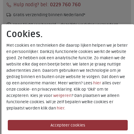
Hulp nodig? bel:
0229 760 760
Gratis verzending binnen Nederland*
Voor 14:00 uur besteld = dezelfde werkdag verzonden*
Cookies.
Altijd retourneren, binnen 1 werkdag terugbetaald
Met cookies en technieken die daarop lijken helpen we je beter
en persoonlijker. Dankzij functionele cookies werkt de website
Merk
Josef Seibel
goed. Ze hebben ook een analytische functie. Zo maken we de
Fabrikantcode
29306.991.531
website elke dag een beetje beter. We laten je graag nuttige
Bestelcode
146.68.000017
advertenties zien. Daarom gebruiken we technologie om je
Kleur
Ocean-kombi
gedrag binnen en buiten onze website te volgen. Dat doen we
op een anonieme manier. Meer weten? Lees
hier
alles over
onze cookie- en privacyverklaring. Klik op 'Oké' om te
Materiaal
Leer
accepteren. Kies je voor
weigeren
? Dan plaatsen we alleen
Uitneembaar voetbed
ja
functionele cookies. Wil je zelf bepalen welke cookies er
geplaatst worden klik dan
hier
.
Josef Seibel
Toon alles van
Josef Seibel