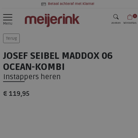
Betaal achteraf met Klarna!
0
zoeken
Winkeltas
Menu
zoeken
Terug
JOSEF SEIBEL MADDOX 06
OCEAN-KOMBI
Instappers heren
€ 119,95