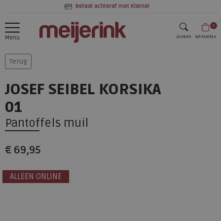
Betaal achteraf met Klarna!
0
zoeken
Winkeltas
Menu
zoeken
Terug
JOSEF SEIBEL KORSIKA
01
Pantoffels muil
€ 69,95
ALLEEN ONLINE