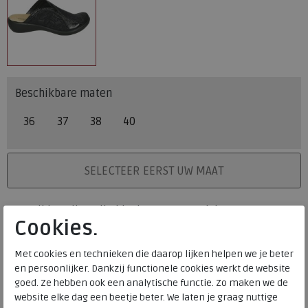
Beschikbare maten
36
37
38
40
PLAATS IN WINKELMAND
SELECTEER EERST UW MAAT
Levertijd op dit artikel bedraagt 3-5 werkdagen.
Cookies.
Onze winkelvoorraad
Met cookies en technieken die daarop lijken helpen we je beter
36
37
38
40
Maat
en persoonlijker. Dankzij functionele cookies werkt de website
Meijerink Heemskerk
goed. Ze hebben ook een analytische functie. Zo maken we de
HEEMSKERK
website elke dag een beetje beter. We laten je graag nuttige
Meijerink Hoorn