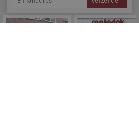
Verzenden
Onze winkels
Meijerink Hoorn
Meijerink Heemskerk
Nieuwsteeg 39
Deutzstraat 21 A
1621 EC, Hoorn
1961 NS, Heemskerk
0229-296675
0251-446006
Betaalmogelijkheden