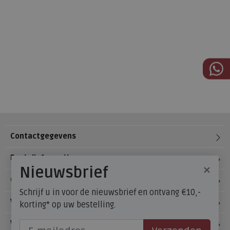
Contactgegevens
Bestelinformatie
×
Nieuwsbrief
Over Meijerink Schoenen
Schrijf u in voor de nieuwsbrief en ontvang €10,-
Voetzorg
korting* op uw bestelling.
Veelgestelde vragen