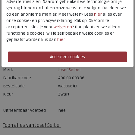
advertenties zien. Daarom gebruiken we technologie om je
HOORN
gedrag binnen en buiten onze website te volgen. Dat doen we
op een anonieme manier. Meer weten? Lees
hier
alles over
onze cookie- en privacyverklaring. Klik op 'Oké' om te
Hulp nodig? bel:
0229 760 760
accepteren. Kies je voor
weigeren
? Dan plaatsen we alleen
Gratis verzending binnen Nederland*
functionele cookies. Wil je zelf bepalen welke cookies er
geplaatst worden klik dan
hier
.
Voor 14:00 uur besteld = dezelfde werkdag verzonden*
Altijd retourneren, binnen 1 werkdag terugbetaald
Merk
Josef Seibel
Fabrikantcode
490.00.003.36
Bestelcode
wa336647
Kleur
Zwart
Uitneembaar voetbed
nee
Toon alles van
Josef Seibel