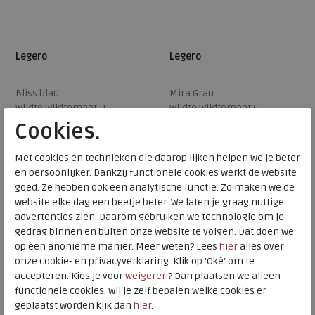
Legero
Legero
Bliss blau
Mira Grau
wijdte Wijdtemaat H
wijdte Wijdtemaat G
Cookies.
€ 109,95
€ 149,95
€ 65,97
€ 74,98
Met cookies en technieken die daarop lijken helpen we je beter
Beschikbare maten
Beschikbare maten
en persoonlijker. Dankzij functionele cookies werkt de website
goed. Ze hebben ook een analytische functie. Zo maken we de
5
8
website elke dag een beetje beter. We laten je graag nuttige
advertenties zien. Daarom gebruiken we technologie om je
gedrag binnen en buiten onze website te volgen. Dat doen we
op een anonieme manier. Meer weten? Lees
hier
alles over
onze cookie- en privacyverklaring. Klik op 'Oké' om te
accepteren. Kies je voor
weigeren
? Dan plaatsen we alleen
functionele cookies. Wil je zelf bepalen welke cookies er
geplaatst worden klik dan
hier
.