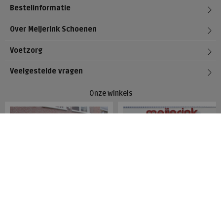
Bestelinformatie
Over Meijerink Schoenen
Voetzorg
Veelgestelde vragen
Onze winkels
Meijerink Hoorn
Meijerink Heemskerk
Nieuwsteeg 39
Deutzstraat 21 A
1621 EC, Hoorn
1961 NS, Heemskerk
0229-296675
0251-446006