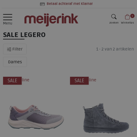
Betaal achteraf met Klarna!
0
zoeken
Winkeltas
Menu
SALE LEGERO
zoeken
Filter
1 - 2 van 2 artikelen
Dames
alleen online
alleen online
SALE
SALE