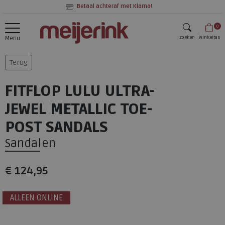
Betaal achteraf met Klarna!
0
zoeken
Winkeltas
Menu
zoeken
Terug
FITFLOP LULU ULTRA-
JEWEL METALLIC TOE-
POST SANDALS
Sandalen
€ 124,95
ALLEEN ONLINE