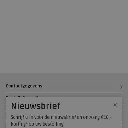
Contactgegevens
Bestelinformatie
×
Nieuwsbrief
Over Meijerink Schoenen
Schrijf u in voor de nieuwsbrief en ontvang €10,-
Voetzorg
korting* op uw bestelling.