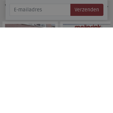
Veelgestelde vragen
Verzenden
Onze winkels
Meijerink Hoorn
Meijerink Heemskerk
Nieuwsteeg 39
Deutzstraat 21 A
1621 EC, Hoorn
1961 NS, Heemskerk
0229-296675
0251-446006
Betaalmogelijkheden