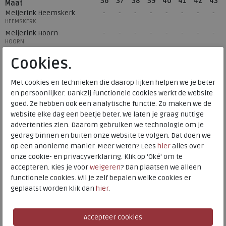
36
37
38
39
40
41
42
43
Maat
Meijerink Heemskerk
HEEMSKERK
Meijerink Hoorn
HOORN
Cookies.
Hulp nodig? bel:
0229 760 760
Met cookies en technieken die daarop lijken helpen we je beter
Gratis verzending binnen Nederland*
en persoonlijker. Dankzij functionele cookies werkt de website
goed. Ze hebben ook een analytische functie. Zo maken we de
Voor 14:00 uur besteld = dezelfde werkdag verzonden*
website elke dag een beetje beter. We laten je graag nuttige
advertenties zien. Daarom gebruiken we technologie om je
Altijd retourneren, binnen 1 werkdag terugbetaald
gedrag binnen en buiten onze website te volgen. Dat doen we
op een anonieme manier. Meer weten? Lees
hier
alles over
Alternatieve kleuren
onze cookie- en privacyverklaring. Klik op 'Oké' om te
accepteren. Kies je voor
weigeren
? Dan plaatsen we alleen
functionele cookies. Wil je zelf bepalen welke cookies er
geplaatst worden klik dan
hier
.