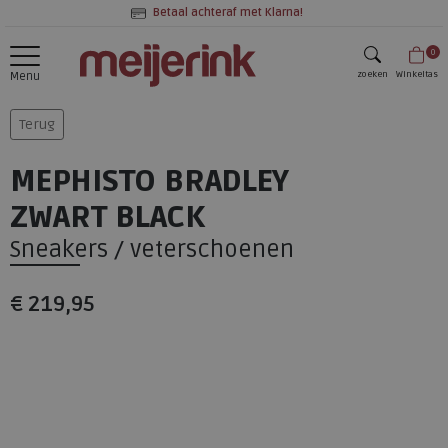
Betaal achteraf met Klarna!
0
zoeken
Winkeltas
Menu
zoeken
Terug
MEPHISTO BRADLEY
ZWART BLACK
Sneakers / veterschoenen
€ 219,95