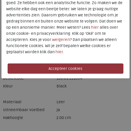
goed. Ze hebben ook een analytische functie. Zo maken we de
website elke dag een beetje beter. We laten je graag nuttige
advertenties zien. Daarom gebruiken we technologie om je
Hulp nodig? bel:
0229 760 760
gedrag binnen en buiten onze website te volgen. Dat doen we
Gratis verzending binnen Nederland*
op een anonieme manier. Meer weten? Lees
hier
alles over
onze cookie- en privacyverklaring. Klik op 'Oké' om te
Voor 14:00 uur besteld = dezelfde werkdag verzonden*
accepteren. Kies je voor
weigeren
? Dan plaatsen we alleen
Altijd retourneren, binnen 1 werkdag terugbetaald
functionele cookies. Wil je zelf bepalen welke cookies er
geplaatst worden klik dan
hier
.
Merk
Mephisto
Fabrikantcode
P5135025
Bestelcode
136.01.111664
Kleur
Black
Materiaal
Leer
Uitneembaar voetbed
ja
Hakhoogte
2.00 cm