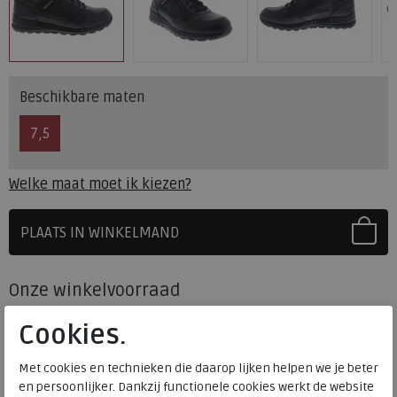
Beschikbare maten
7,5
Welke maat moet ik kiezen?
PLAATS IN WINKELMAND
SELECTEER EERST UW MAAT
Onze winkelvoorraad
7,5
Maat
Cookies.
Meijerink Heemskerk
HEEMSKERK
Met cookies en technieken die daarop lijken helpen we je beter
Meijerink Hoorn
en persoonlijker. Dankzij functionele cookies werkt de website
HOORN