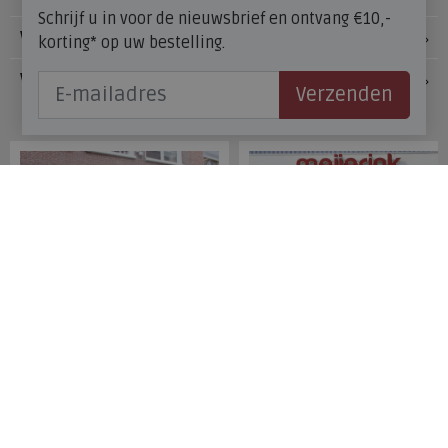
Schrijf u in voor de nieuwsbrief en ontvang €10,-
Voetzorg
korting* op uw bestelling.
Veelgestelde vragen
Verzenden
Onze winkels
Meijerink Hoorn
Meijerink Heemskerk
Nieuwsteeg 39
Deutzstraat 21 A
1621 EC, Hoorn
1961 NS, Heemskerk
0229-296675
0251-446006
Betaalmogelijkheden