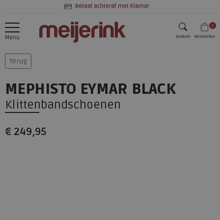
Betaal achteraf met Klarna!
0
zoeken
Winkeltas
Menu
zoeken
Terug
MEPHISTO EYMAR BLACK
Klittenbandschoenen
€ 249,95