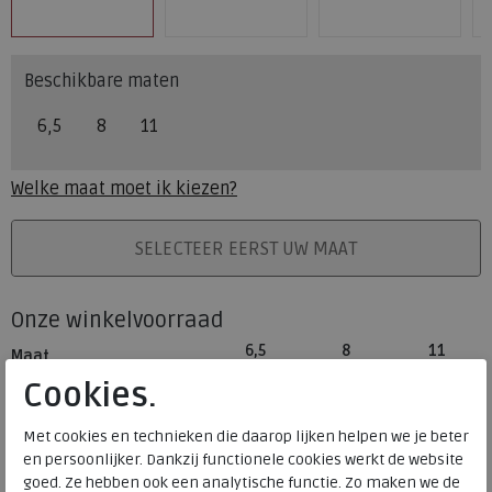
Beschikbare maten
6,5
8
11
Welke maat moet ik kiezen?
PLAATS IN WINKELMAND
SELECTEER EERST UW MAAT
Onze winkelvoorraad
6,5
8
11
Maat
Meijerink Heemskerk
Cookies.
HEEMSKERK
Meijerink Hoorn
Met cookies en technieken die daarop lijken helpen we je beter
HOORN
en persoonlijker. Dankzij functionele cookies werkt de website
goed. Ze hebben ook een analytische functie. Zo maken we de