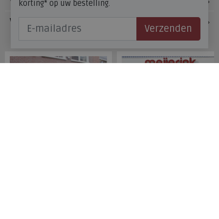
Voetzorg
korting* op uw bestelling.
Veelgestelde vragen
Verzenden
Onze winkels
Meijerink Hoorn
Meijerink Heemskerk
Nieuwsteeg 39
Deutzstraat 21 A
1621 EC, Hoorn
1961 NS, Heemskerk
0229-296675
0251-446006
Betaalmogelijkheden