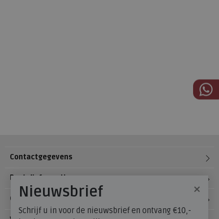
Contactgegevens
Bestelinformatie
×
Nieuwsbrief
Over Meijerink Schoenen
Schrijf u in voor de nieuwsbrief en ontvang €10,-