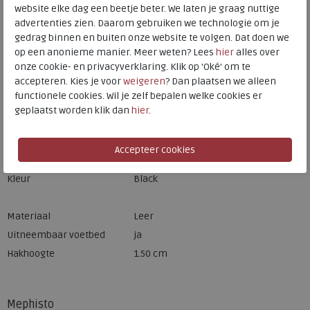
website elke dag een beetje beter. We laten je graag nuttige
Hulp nodig? bel:
0229 760 760
advertenties zien. Daarom gebruiken we technologie om je
Gratis verzending binnen Nederland*
gedrag binnen en buiten onze website te volgen. Dat doen we
op een anonieme manier. Meer weten? Lees
hier
alles over
Voor 14:00 uur besteld = dezelfde werkdag verzonden*
onze cookie- en privacyverklaring. Klik op 'Oké' om te
accepteren. Kies je voor
weigeren
? Dan plaatsen we alleen
Altijd retourneren, binnen 1 werkdag terugbetaald
functionele cookies. Wil je zelf bepalen welke cookies er
geplaatst worden klik dan
hier
.
Merk
Mephisto
Fabrikantcode
P5106949
Bestelcode
150.09.100381
Kleur
Black
Materiaal
Leer
Uitneembaar voetbed
ja
Hakhoogte
1.50 cm
Mephisto