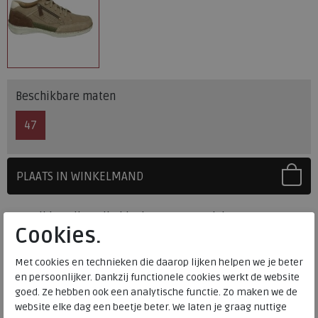
Beschikbare maten
47
PLAATS IN WINKELMAND
SELECTEER EERST UW MAAT
Levertijd op dit artikel bedraagt 3-5 werkdagen.
Cookies.
Onze winkelvoorraad
Met cookies en technieken die daarop lijken helpen we je beter
47
Maat
en persoonlijker. Dankzij functionele cookies werkt de website
Meijerink Heemskerk
goed. Ze hebben ook een analytische functie. Zo maken we de
HEEMSKERK
website elke dag een beetje beter. We laten je graag nuttige
Meijerink Hoorn