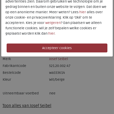
advertenties zien. Daarom gebruiken we technologie om je
HOORN
gedrag binnen en buiten onze website te volgen. Dat doen we
op een anonieme manier. Meer weten? Lees
hier
alles over
onze cookie- en privacyverklaring. Klik op 'Oké' om te
Hulp nodig? bel:
0229 760 760
accepteren. Kies je voor
weigeren
? Dan plaatsen we alleen
Gratis verzending binnen Nederland*
functionele cookies. Wil je zelf bepalen welke cookies er
geplaatst worden klik dan
hier
.
Voor 14:00 uur besteld = dezelfde werkdag verzonden*
Altijd retourneren, binnen 1 werkdag terugbetaald
Merk
Josef Seibel
Fabrikantcode
521.20.002.47
Bestelcode
wa333614
Kleur
Wit/beige
Uitneembaar voetbed
nee
Toon alles van
Josef Seibel