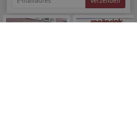
Verzenden
Onze winkels
Meijerink Hoorn
Meijerink Heemskerk
Nieuwsteeg 39
Deutzstraat 21 A
1621 EC, Hoorn
1961 NS, Heemskerk
0229-296675
0251-446006
Betaalmogelijkheden