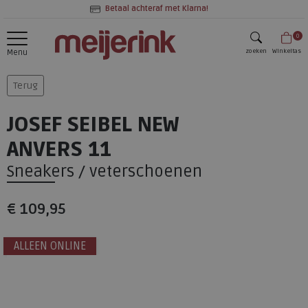
Betaal achteraf met Klarna!
0
zoeken
Winkeltas
Menu
zoeken
Terug
JOSEF SEIBEL NEW
ANVERS 11
Sneakers / veterschoenen
€ 109,95
ALLEEN ONLINE