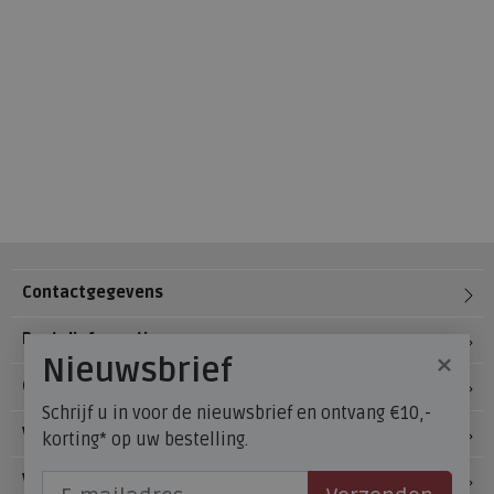
Contactgegevens
Bestelinformatie
×
Nieuwsbrief
Over Meijerink Schoenen
Schrijf u in voor de nieuwsbrief en ontvang €10,-
Voetzorg
korting* op uw bestelling.
Veelgestelde vragen