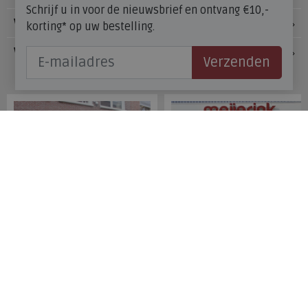
Schrijf u in voor de nieuwsbrief en ontvang €10,-
Voetzorg
korting* op uw bestelling.
Veelgestelde vragen
Verzenden
Onze winkels
Meijerink Hoorn
Meijerink Heemskerk
Nieuwsteeg 39
Deutzstraat 21 A
1621 EC, Hoorn
1961 NS, Heemskerk
0229-296675
0251-446006
Betaalmogelijkheden