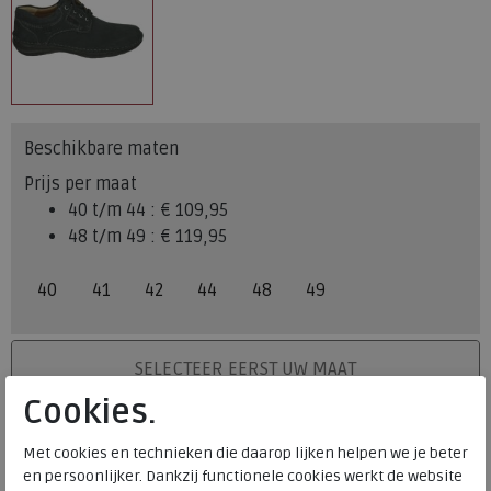
Beschikbare maten
Prijs per maat
40 t/m 44 :
€ 109,95
48 t/m 49 :
€ 119,95
40
41
42
44
48
49
PLAATS IN WINKELMAND
SELECTEER EERST UW MAAT
Cookies.
Levertijd op dit artikel bedraagt 3-5 werkdagen.
Met cookies en technieken die daarop lijken helpen we je beter
Onze winkelvoorraad
en persoonlijker. Dankzij functionele cookies werkt de website