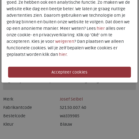
goed. Ze hebben ook een analytische functie. Zo maken we de
40
41
42
44
48
49
Maat
website elke dag een beetje beter. We laten je graag nuttige
Meijerink Heemskerk
advertenties zien. Daarom gebruiken we technologie om je
HEEMSKERK
gedrag binnen en buiten onze website te volgen. Dat doen we
Meijerink Hoorn
op een anonieme manier. Meer weten? Lees
hier
alles over
HOORN
onze cookie- en privacyverklaring. Klik op 'Oké' om te
accepteren. Kies je voor
weigeren
? Dan plaatsen we alleen
functionele cookies. Wil je zelf bepalen welke cookies er
Hulp nodig? bel:
0229 760 760
geplaatst worden klik dan
hier
.
Gratis verzending binnen Nederland*
Voor 14:00 uur besteld = dezelfde werkdag verzonden*
Altijd retourneren, binnen 1 werkdag terugbetaald
Merk
Josef Seibel
Fabrikantcode
521.50.007.40
Bestelcode
wa339985
Kleur
Blauw