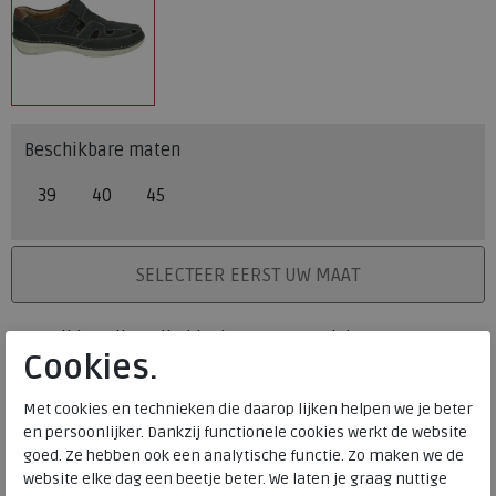
Beschikbare maten
39
40
45
PLAATS IN WINKELMAND
SELECTEER EERST UW MAAT
Levertijd op dit artikel bedraagt 3-5 werkdagen.
Cookies.
Onze winkelvoorraad
Met cookies en technieken die daarop lijken helpen we je beter
39
40
45
Maat
en persoonlijker. Dankzij functionele cookies werkt de website
Meijerink Heemskerk
goed. Ze hebben ook een analytische functie. Zo maken we de
HEEMSKERK
website elke dag een beetje beter. We laten je graag nuttige
Meijerink Hoorn