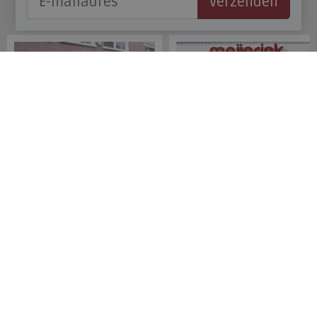
Verzenden
Onze winkels
Meijerink Hoorn
Meijerink Heemskerk
Nieuwsteeg 39
Deutzstraat 21 A
1621 EC, Hoorn
1961 NS, Heemskerk
0229-296675
0251-446006
Betaalmogelijkheden