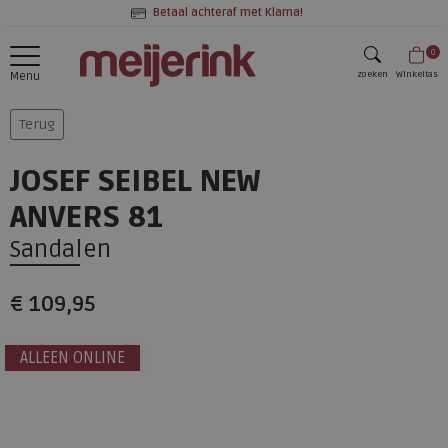
Betaal achteraf met Klarna!
0
zoeken
Winkeltas
Menu
zoeken
Terug
JOSEF SEIBEL NEW
ANVERS 81
Sandalen
€ 109,95
ALLEEN ONLINE