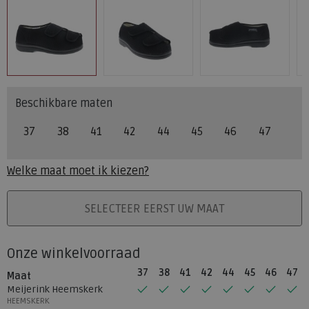
Beschikbare maten
37
38
41
42
44
45
46
47
Welke maat moet ik kiezen?
PLAATS IN WINKELMAND
SELECTEER EERST UW MAAT
Onze winkelvoorraad
37
38
41
42
44
45
46
47
Maat
Meijerink Heemskerk
HEEMSKERK