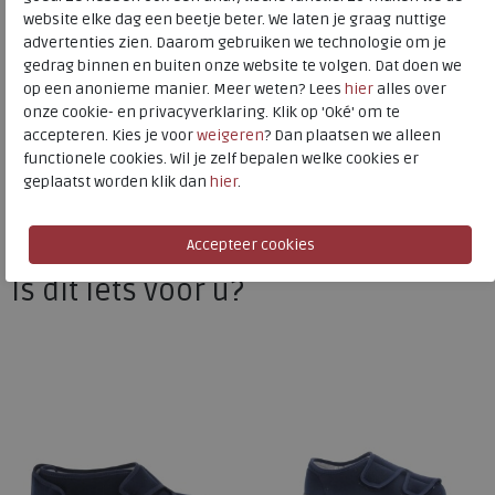
website elke dag een beetje beter. We laten je graag nuttige
advertenties zien. Daarom gebruiken we technologie om je
gedrag binnen en buiten onze website te volgen. Dat doen we
Promed
op een anonieme manier. Meer weten? Lees
hier
alles over
Toon alles van
Promed
onze cookie- en privacyverklaring. Klik op 'Oké' om te
accepteren. Kies je voor
weigeren
? Dan plaatsen we alleen
Naar alle
pantoffels
functionele cookies. Wil je zelf bepalen welke cookies er
geplaatst worden klik dan
hier
.
Naar alle
Promed pantoffels
Is dit iets voor u?