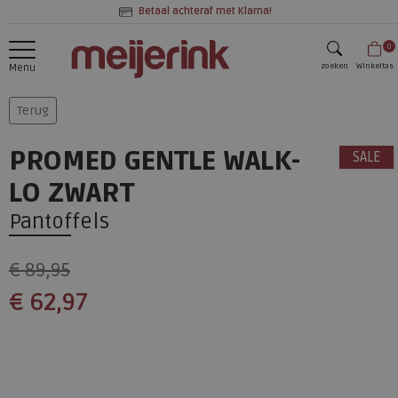
Betaal achteraf met Klarna!
0
zoeken
Winkeltas
Menu
zoeken
Terug
PROMED GENTLE WALK-
SALE
LO ZWART
Pantoffels
€ 89,95
€ 62,97