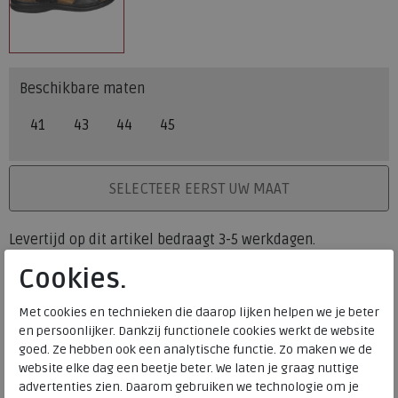
Beschikbare maten
41
43
44
45
PLAATS IN WINKELMAND
SELECTEER EERST UW MAAT
Levertijd op dit artikel bedraagt 3-5 werkdagen.
Cookies.
Onze winkelvoorraad
41
43
44
45
Maat
Met cookies en technieken die daarop lijken helpen we je beter
Meijerink Heemskerk
en persoonlijker. Dankzij functionele cookies werkt de website
HEEMSKERK
goed. Ze hebben ook een analytische functie. Zo maken we de
Meijerink Hoorn
website elke dag een beetje beter. We laten je graag nuttige
HOORN
advertenties zien. Daarom gebruiken we technologie om je