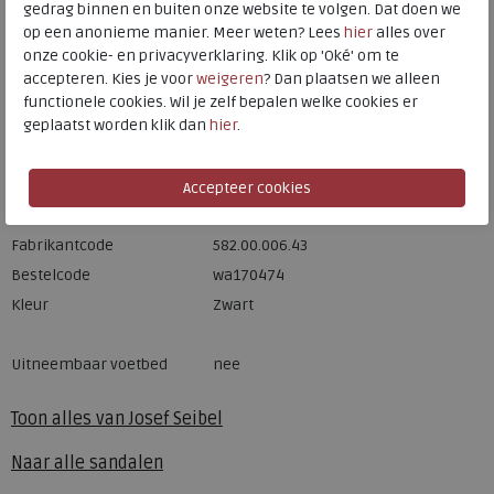
gedrag binnen en buiten onze website te volgen. Dat doen we
op een anonieme manier. Meer weten? Lees
hier
alles over
Hulp nodig? bel:
0229 760 760
onze cookie- en privacyverklaring. Klik op 'Oké' om te
Gratis verzending binnen Nederland*
accepteren. Kies je voor
weigeren
? Dan plaatsen we alleen
functionele cookies. Wil je zelf bepalen welke cookies er
Voor 14:00 uur besteld = dezelfde werkdag verzonden*
geplaatst worden klik dan
hier
.
Altijd retourneren, binnen 1 werkdag terugbetaald
Merk
Josef Seibel
Fabrikantcode
582.00.006.43
Bestelcode
wa170474
Kleur
Zwart
Uitneembaar voetbed
nee
Toon alles van
Josef Seibel
Naar alle
sandalen