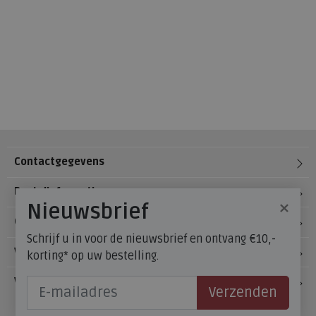
Contactgegevens
Bestelinformatie
×
Nieuwsbrief
Over Meijerink Schoenen
Schrijf u in voor de nieuwsbrief en ontvang €10,-
Voetzorg
korting* op uw bestelling.
Veelgestelde vragen
Verzenden
Onze winkels