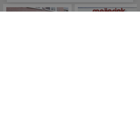
Meijerink Hoorn
Meijerink Heemskerk
Nieuwsteeg 39
Deutzstraat 21 A
1621 EC, Hoorn
1961 NS, Heemskerk
0229-296675
0251-446006
Betaalmogelijkheden