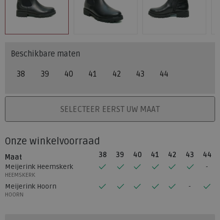
Beschikbare maten
38
39
40
41
42
43
44
PLAATS IN WINKELMAND
SELECTEER EERST UW MAAT
Onze winkelvoorraad
38
39
40
41
42
43
44
Maat
Meijerink Heemskerk
HEEMSKERK
Meijerink Hoorn
HOORN