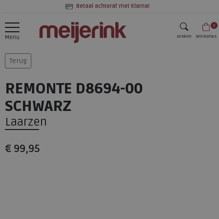
Betaal achteraf met Klarna!
0
zoeken
Winkeltas
Menu
zoeken
Terug
REMONTE D8694-00
SCHWARZ
Laarzen
€ 99,95