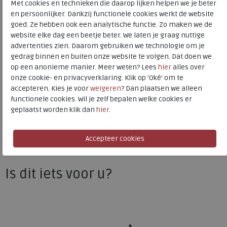
Met cookies en technieken die daarop lijken helpen we je beter
Materiaal
Leer
en persoonlijker. Dankzij functionele cookies werkt de website
Wijdtemaat
g
goed. Ze hebben ook een analytische functie. Zo maken we de
website elke dag een beetje beter. We laten je graag nuttige
Uitneembaar voetbed
ja
advertenties zien. Daarom gebruiken we technologie om je
gedrag binnen en buiten onze website te volgen. Dat doen we
op een anonieme manier. Meer weten? Lees
hier
alles over
Remonte
onze cookie- en privacyverklaring. Klik op 'Oké' om te
accepteren. Kies je voor
weigeren
? Dan plaatsen we alleen
Toon alles van
Remonte
functionele cookies. Wil je zelf bepalen welke cookies er
geplaatst worden klik dan
hier
.
Naar alle
laarzen
Naar alle
Remonte laarzen
Is dit iets voor u?