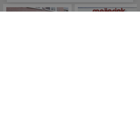
Meijerink Hoorn
Meijerink Heemskerk
Nieuwsteeg 39
Deutzstraat 21 A
1621 EC, Hoorn
1961 NS, Heemskerk
0229-296675
0251-446006
Betaalmogelijkheden