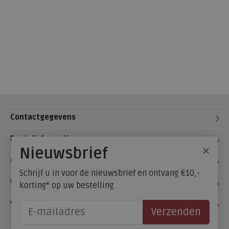
Contactgegevens
Bestelinformatie
×
Nieuwsbrief
Over Meijerink Schoenen
Schrijf u in voor de nieuwsbrief en ontvang €10,-
Voetzorg
korting* op uw bestelling.
Veelgestelde vragen
Verzenden
Onze winkels