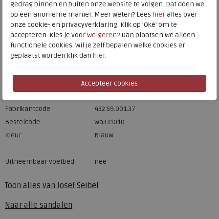
gedrag binnen en buiten onze website te volgen. Dat doen we
op een anonieme manier. Meer weten? Lees
hier
alles over
Hulp nodig? bel:
0229 760 760
onze cookie- en privacyverklaring. Klik op 'Oké' om te
Gratis verzending binnen Nederland*
accepteren. Kies je voor
weigeren
? Dan plaatsen we alleen
functionele cookies. Wil je zelf bepalen welke cookies er
Voor 14:00 uur besteld = dezelfde werkdag verzonden*
geplaatst worden klik dan
hier
.
Altijd retourneren, binnen 1 werkdag terugbetaald
Merk
Josef Seibel
Fabrikantcode
432.59.001.37
Bestelcode
wa331010
Kleur
Blauw
Uitneembaar voetbed
nee
Toon alles van
Josef Seibel
Naar alle
sandalen