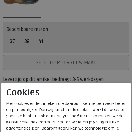
Beschikbare maten
37
38
41
PLAATS IN WINKELMAND
SELECTEER EERST UW MAAT
Levertijd op dit artikel bedraagt 3-5 werkdagen.
Cookies.
Onze winkelvoorraad
37
38
41
Maat
Met cookies en technieken die daarop lijken helpen we je beter
Meijerink Heemskerk
en persoonlijker. Dankzij functionele cookies werkt de website
HEEMSKERK
goed. Ze hebben ook een analytische functie. Zo maken we de
Meijerink Hoorn
website elke dag een beetje beter. We laten je graag nuttige
HOORN
advertenties zien. Daarom gebruiken we technologie om je