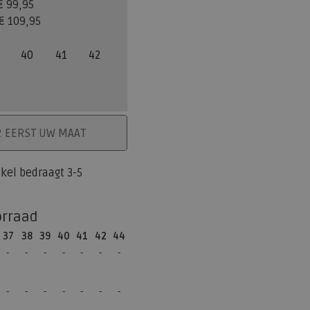
€ 99,95
€ 109,95
40
41
42
ELMAND
R EERST UW MAAT
tikel bedraagt 3-5
orraad
37
38
39
40
41
42
44