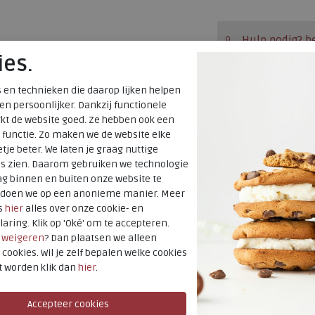
Hulp nodig? b
ies.
Gratis verzendi
Voor 14:00 uur b
 en technieken die daarop lijken helpen
 en persoonlijker. Dankzij functionele
verzonden*
kt de website goed. Ze hebben ook een
Altijd retourner
 functie. Zo maken we de website elke
tje beter. We laten je graag nuttige
terugbetaald
es zien. Daarom gebruiken we technologie
g binnen en buiten onze website te
t doen we op een anonieme manier. Meer
Merk
s
hier
alles over onze cookie- en
Fabrikantcode
laring. Klik op 'Oké' om te accepteren.
Bestelcode
r
weigeren
? Dan plaatsen we alleen
 cookies. Wil je zelf bepalen welke cookies
Kleur
t worden klik dan
hier
.
Uitneembaar
voetbed