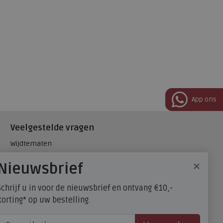
App ons
Veelgestelde vragen
Wijdtematen
Hielspoor
×
Nieuwsbrief
Maatadvies, wat is mijn
schoenmaat?
Schrijf u in voor de nieuwsbrief en ontvang €10,-
FitFlop - maatadvies
korting* op uw bestelling.