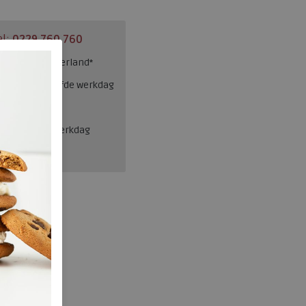
el:
0229 760 760
ng binnen Nederland*
esteld = dezelfde werkdag
en, binnen 1 werkdag
Josef Seibel
432.50.020.37
wa219478
Blauw
nee