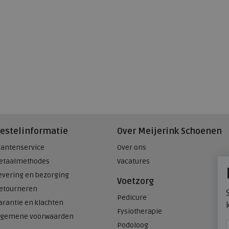
estelinformatie
Over Meijerink Schoenen
lantenservice
Over ons
etaalmethodes
Vacatures
evering en bezorging
Voetzorg
etourneren
Pedicure
arantie en klachten
Fysiotherapie
lgemene voorwaarden
Podoloog