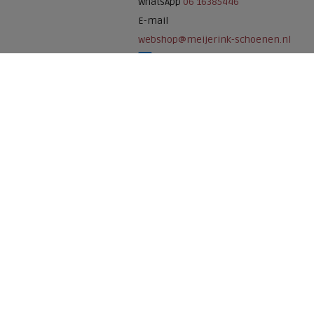
WhatsApp
06 16385446
E-mail
webshop@meijerink-schoenen.nl
Meijerink Schoenen op Facebook
Meijerink schoenen op Instagram
Meijerink Hoor
Nieuwsteeg 39
1621 EC, Hoorn
0229-296675
Betaalmogelijkheden