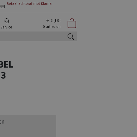
Betaal achteraf met Klarna!
€ 0,00
0 artikelen
Service
zoeken
BEL
13
en