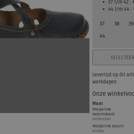
37 t/m 42 :
44 t/m 44 :
37
38
39
44
PLAATS IN WINK
SELECTEE
Levertijd op dit ar
werkdagen.
Onze winkelvo
Maat
Meijerink
Heemskerk
HEEMSKERK
Meijerink Hoorn
HOORN