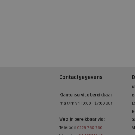
Contactgegevens
B
K
Klantenservice bereikbaar:
B
ma t/m vrij 9:00 - 17:00 uur
L
R
We zijn bereikbaar via:
G
Telefoon
0229 760 760
A