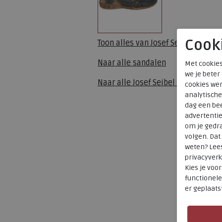
Cook
Toon alles van
Josef Seibel
Naar alle
sandalen
Met cookies
we je beter
Naar alle
Josef Seibel sandalen
cookies wer
analytische
dag een bee
advertenti
om je gedra
volgen. Da
weten? Lee
privacyverk
Kies je voo
functionele
er geplaats