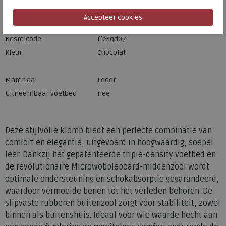
Merk
FitFlop
Fabrikantcode
E5Q-D07
Bestelcode
ffe5qd07
Kleur
Chocolat
Materiaal
Leder
Uitneembaar voetbed
nee
Deze stijlvolle klomp biedt een perfecte combinatie van
comfort en elegantie, uitgevoerd in hoogwaardig, soepel
leer. Dankzij het gepatenteerde triple-density voetbed en
de revolutionaire Microwobbleboard-middenzool wordt
optimale ondersteuning en schokabsorptie gegarandeerd,
waardoor vermoeide benen tot het verleden behoren. De
slipvaste rubberen buitenzool zorgt voor stabiliteit, zowel
binnen als buitenshuis. Ideaal voor wie waarde hecht aan