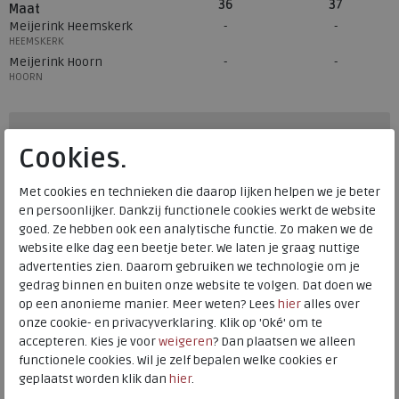
36
37
Maat
Meijerink Heemskerk
HEEMSKERK
Meijerink Hoorn
HOORN
Hulp nodig? bel:
0229 760 760
Cookies.
Gratis verzending binnen Nederland*
Met cookies en technieken die daarop lijken helpen we je beter
Voor 14:00 uur besteld = dezelfde werkdag verzonden*
en persoonlijker. Dankzij functionele cookies werkt de website
Altijd retourneren, binnen 1 werkdag terugbetaald
goed. Ze hebben ook een analytische functie. Zo maken we de
website elke dag een beetje beter. We laten je graag nuttige
advertenties zien. Daarom gebruiken we technologie om je
Alternatieve kleuren
gedrag binnen en buiten onze website te volgen. Dat doen we
op een anonieme manier. Meer weten? Lees
hier
alles over
onze cookie- en privacyverklaring. Klik op 'Oké' om te
accepteren. Kies je voor
weigeren
? Dan plaatsen we alleen
functionele cookies. Wil je zelf bepalen welke cookies er
geplaatst worden klik dan
hier
.