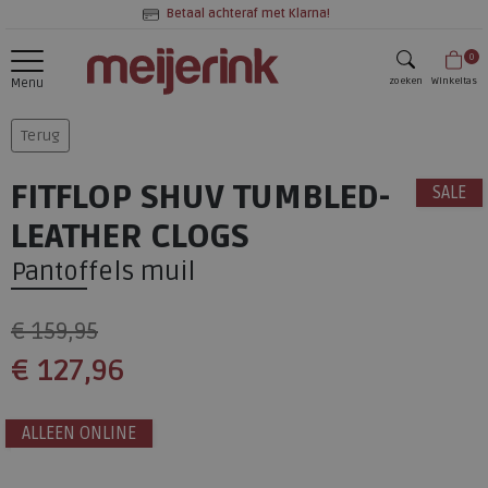
Betaal achteraf met Klarna!
0
zoeken
Winkeltas
Menu
zoeken
Terug
FITFLOP SHUV TUMBLED-
SALE
LEATHER CLOGS
Pantoffels muil
€ 159,95
€ 127,96
ALLEEN ONLINE