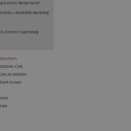
ng binnen Nederland*
esteld = dezelfde werkdag
en, binnen 1 werkdag
Skechers
205046-CDB
136.28.000039
Dark brown
Leer
nee