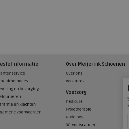
estelinformatie
Over Meijerink Schoenen
lantenservice
Over ons
etaalmethodes
Vacatures
evering en bezorging
Voetzorg
etourneren
Pedicure
arantie en klachten
Fysiotherapie
lgemene voorwaarden
Podoloog
3D-voetscanner