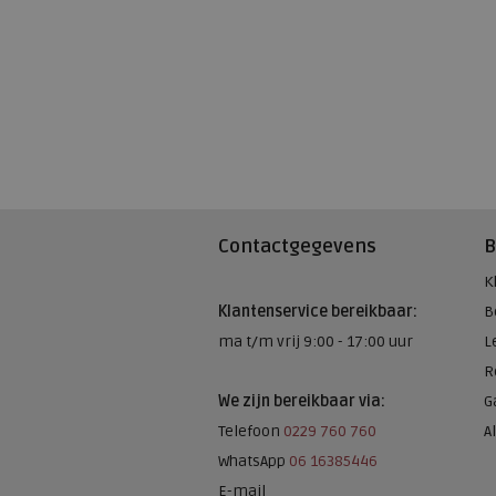
Contactgegevens
B
K
Klantenservice bereikbaar:
B
ma t/m vrij 9:00 - 17:00 uur
L
R
We zijn bereikbaar via:
G
Telefoon
0229 760 760
A
WhatsApp
06 16385446
E-mail