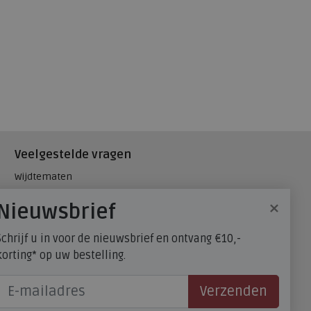
Veelgestelde vragen
Wijdtematen
Hielspoor
×
Nieuwsbrief
Maatadvies, wat is mijn
schoenmaat?
Schrijf u in voor de nieuwsbrief en ontvang €10,-
FitFlop - maatadvies
korting* op uw bestelling.
Verzenden