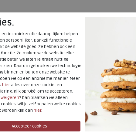
ies.
 en technieken die daarop lijken helpen
 en persoonlijker. Dankzij functionele
kt de website goed. Ze hebben ook een
 functie. Zo maken we de website elke
tje beter. We laten je graag nuttige
es zien. Daarom gebruiken we technologie
g binnen en buiten onze website te
t doen we op een anonieme manier. Meer
s
hier
alles over onze cookie- en
laring. Klik op 'Oké' om te accepteren.
r
weigeren
? Dan plaatsen we alleen
 cookies. Wil je zelf bepalen welke cookies
t worden klik dan
hier
.
SALE
Skechers
Go Walk Flex-Smooth Motion