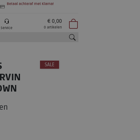
Betaal achteraf met Klarna!
€ 0,00
0 artikelen
Service
zoeken
S
SALE
RVIN
OWN
en