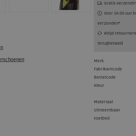
Gratis verzendi
Voor 14:00 uur b
verzonden*
Altijd retourner
terugbetaald
en
terschoenen
Merk
Fabrikantcode
Bestelcode
Kleur
Materiaal
Uitneembaar
voetbed