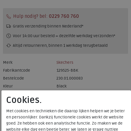
Hulp nodig? bel:
0229 760 760
Gratis verzending binnen Nederland*
Voor 14:00 uur besteld = dezelfde werkdag verzonden*
Altijd retourneren, binnen 1 werkdag terugbetaald
Merk
Skechers
Fabrikantcode
129525-BBK
Bestelcode
230.01.000083
Kleur
Black
Cookies.
Uitneembaar voetbed
nee
Met cookies en technieken die daarop lijken helpen we je beter
en persoonlijker. Dankzij functionele cookies werkt de website
Skechers
goed. Ze hebben ook een analytische functie. Zo maken we de
website elke dag een beetje beter. We laten je graag nuttige