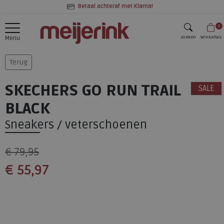
Betaal achteraf met Klarna!
0
zoeken
Winkeltas
Menu
zoeken
Terug
SKECHERS GO RUN TRAIL
SALE
BLACK
Sneakers / veterschoenen
€ 79,95
€ 55,97