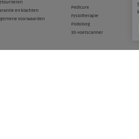
etourneren
Pedicure
arantie en klachten
Fysiotherapie
lgemene voorwaarden
Podoloog
3D-voetscanner
Onze winkels
n
Meijerink Heemskerk
Deutzstraat 21 A
1961 NS, Heemskerk
0251-446006