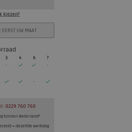
k kiezen?
ELMAND
R EERST UW MAAT
orraad
3
4
6
7
el:
0229 760 760
ng binnen Nederland*
esteld = dezelfde werkdag