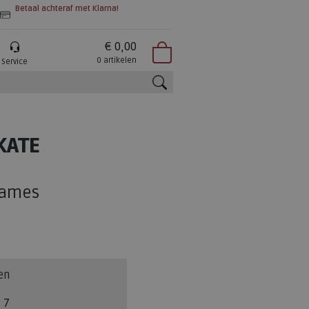
Betaal achteraf met Klarna!
€ 0,00
0 artikelen
Service
zoeken
KATE
dames
en
7