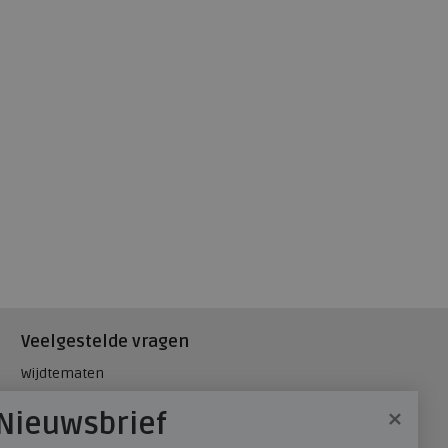
Veelgestelde vragen
Wijdtematen
Hielspoor
×
Nieuwsbrief
Maatadvies, wat is mijn