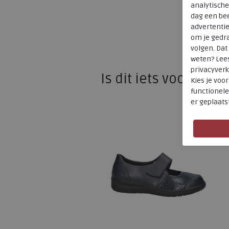
analytische
dag een bee
advertenti
om je gedra
volgen. Da
weten? Lee
privacyverk
Is dit iets voor u?
Kies je voo
functionele
er geplaats