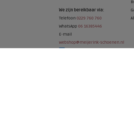
R
We zijn bereikbaar via:
G
Telefoon
0229 760 760
A
WhatsApp
06 16385446
E-mail
webshop@meijerink-schoenen.nl
Meijerink Schoenen op Facebook
Meijerink schoenen op Instagram
Meijerink Hoor
Nieuwsteeg 39
1621 EC, Hoorn
0229-296675