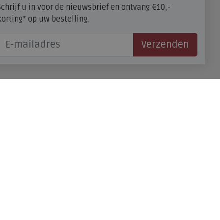
schoenmaat?
Schrijf u in voor de nieuwsbrief en ontvang €10,-
FitFlop - maatadvies
korting* op uw bestelling.
Verzenden