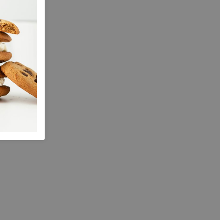
ja
1.50 cm