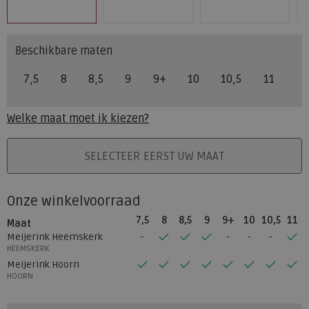
Beschikbare maten
7,5
8
8,5
9
9+
10
10,5
11
Welke maat moet ik kiezen?
PLAATS IN WINKELMAND
SELECTEER EERST UW MAAT
Onze winkelvoorraad
7,5
8
8,5
9
9+
10
10,5
11
Maat
Meijerink Heemskerk
HEEMSKERK
Meijerink Hoorn
HOORN