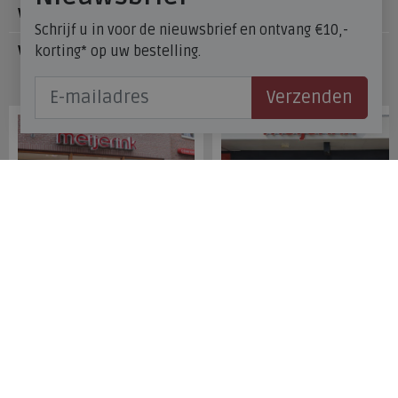
Voetzorg
Schrijf u in voor de nieuwsbrief en ontvang €10,-
korting* op uw bestelling.
Veelgestelde vragen
Onze winkels
Verzenden
Meijerink Hoorn
Meijerink Heemskerk
Nieuwsteeg 39
Deutzstraat 21 A
1621 EC, Hoorn
1961 NS, Heemskerk
0229-296675
0251-446006
Betaalmogelijkheden