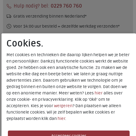
Hulp nodig? bel:
0229 760 760
Gratis verzending binnen Nederland*
Voor 14:00 uur besteld = dezelfde werkdag verzonden*
Altijd retourneren, binnen 1 werkdag terugbetaald
Cookies.
Merk
Solidus
Met cookies en technieken die daarop lijken helpen we je beter
en persoonlijker. Dankzij functionele cookies werkt de website
Fabrikantcode
71125-40349
goed. Ze hebben ook een analytische functie. Zo maken we de
Bestelcode
136.34.000006
website elke dag een beetje beter. We laten je graag nuttige
Kleur
Bosco
advertenties zien. Daarom gebruiken we technologie om je
gedrag binnen en buiten onze website te volgen. Dat doen we
op een anonieme manier. Meer weten? Lees
hier
alles over
Materiaal
Velour
onze cookie- en privacyverklaring. Klik op 'Oké' om te
Wijdtemaat
k
accepteren. Kies je voor
weigeren
? Dan plaatsen we alleen
Uitneembaar voetbed
ja
functionele cookies. Wil je zelf bepalen welke cookies er
geplaatst worden klik dan
hier
.
Hakhoogte
2.00 cm