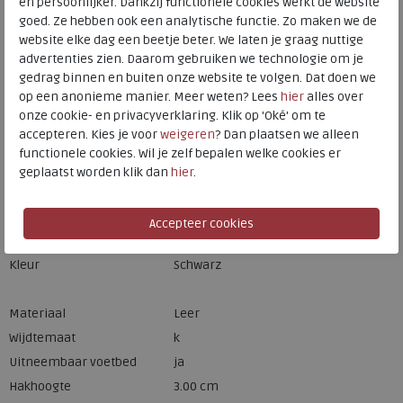
en persoonlijker. Dankzij functionele cookies werkt de website
goed. Ze hebben ook een analytische functie. Zo maken we de
website elke dag een beetje beter. We laten je graag nuttige
Hulp nodig? bel:
0229 760 760
advertenties zien. Daarom gebruiken we technologie om je
gedrag binnen en buiten onze website te volgen. Dat doen we
Gratis verzending binnen Nederland*
op een anonieme manier. Meer weten? Lees
hier
alles over
Voor 14:00 uur besteld = dezelfde werkdag verzonden*
onze cookie- en privacyverklaring. Klik op 'Oké' om te
accepteren. Kies je voor
weigeren
? Dan plaatsen we alleen
Altijd retourneren, binnen 1 werkdag terugbetaald
functionele cookies. Wil je zelf bepalen welke cookies er
geplaatst worden klik dan
hier
.
Merk
Solidus
Fabrikantcode
61000-01006
Bestelcode
266.01.111717
Kleur
Schwarz
Materiaal
Leer
Wijdtemaat
k
Uitneembaar voetbed
ja
Hakhoogte
3.00 cm