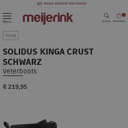
Betaal achteraf met Klarna!
0
zoeken
Winkeltas
Menu
zoeken
Terug
SOLIDUS KINGA CRUST
SCHWARZ
Veterboots
€ 219,95