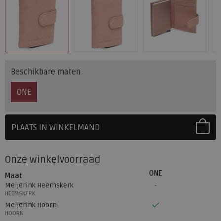
Beschikbare maten
ONE
PLAATS IN WINKELMAND
SELECTEER EERST UW MAAT
Onze winkelvoorraad
ONE
Maat
Meijerink Heemskerk
HEEMSKERK
Meijerink Hoorn
HOORN