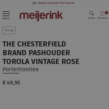
Betaal achteraf met Klarna!
0
zoeken
Winkeltas
Menu
zoeken
Terug
THE CHESTERFIELD
BRAND PASHOUDER
TOROLA VINTAGE ROSE
Portemonnee
€ 49,95