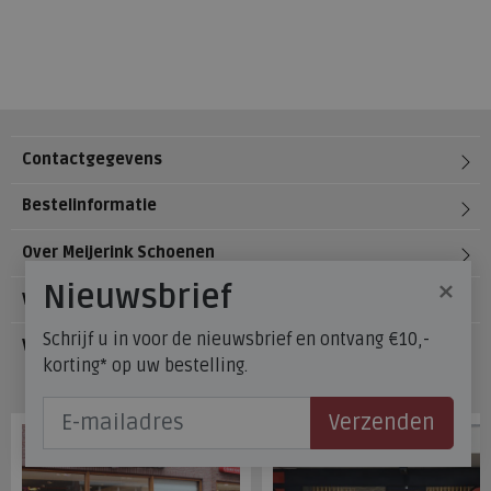
Contactgegevens
Bestelinformatie
Over Meijerink Schoenen
×
Nieuwsbrief
Voetzorg
Schrijf u in voor de nieuwsbrief en ontvang €10,-
Veelgestelde vragen
korting* op uw bestelling.
Onze winkels
Verzenden