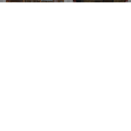
Meijerink Hoorn
Meijerink Heemskerk
Nieuwsteeg 39
Deutzstraat 21 A
1621 EC, Hoorn
1961 NS, Heemskerk
0229-296675
0251-446006
Betaalmogelijkheden