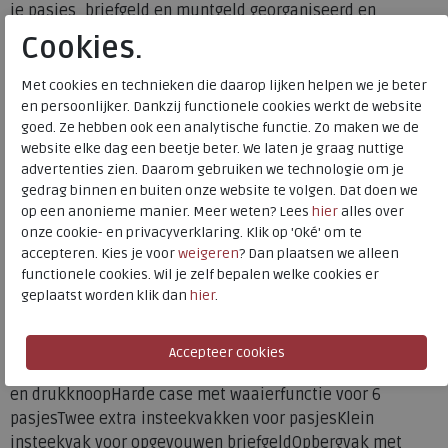
je pasjes, briefgeld en muntgeld georganiseerd en
beschermd.Deze leren pasjeshouder opent met een flap
Cookies.
en drukknoop en klapt vervolgens soepel open. Aan de
linkerkant bevindt zich een harde case met ruimte voor
Met cookies en technieken die daarop lijken helpen we je beter
zes pasjes. Met een simpele beweging aan het hendeltje
en persoonlijker. Dankzij functionele cookies werkt de website
goed. Ze hebben ook een analytische functie. Zo maken we de
schuiven ze in een waaier naar boven, zodat je direct
website elke dag een beetje beter. We laten je graag nuttige
overzicht hebt en moeiteloos het juiste pasje pakt.Aan de
advertenties zien. Daarom gebruiken we technologie om je
rechterkant vind je twee aparte insteekvakken voor extra
gedrag binnen en buiten onze website te volgen. Dat doen we
pasjes, zoals je rijbewijs of OV-chipkaart. Daarnaast is er
op een anonieme manier. Meer weten? Lees
hier
alles over
nog een compact vakje waarin je opgevouwen briefgeld
onze cookie- en privacyverklaring. Klik op 'Oké' om te
netjes kunt opbergen.Voor kleingeld heeft de Torola aan de
accepteren. Kies je voor
weigeren
? Dan plaatsen we alleen
achterkant een apart vakje met drukknoop, zodat je ook
functionele cookies. Wil je zelf bepalen welke cookies er
geplaatst worden klik dan
hier
.
muntgeld veilig kunt meenemen. Bovendien is deze leren
pasjeshouder uitgerust met RFID-bescherming, waardoor
je pasjes beschermd zijn tegen ongewenste scans.De
belangrijkste kenmerken van de Torola:Sluit met een flap
en drukknoopHarde case met waaierfunctie voor 6
pasjesTwee extra insteekvakken voor pasjesKlein
insteekvak voor opgevouwen briefgeldOpbergvak met