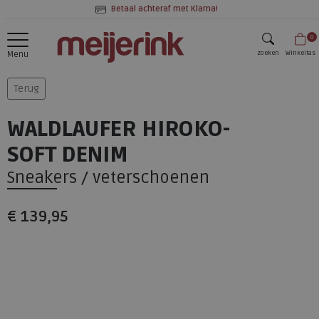
Betaal achteraf met Klarna!
0
zoeken
Winkeltas
Menu
zoeken
Terug
WALDLAUFER HIROKO-
SOFT DENIM
Sneakers / veterschoenen
€ 139,95