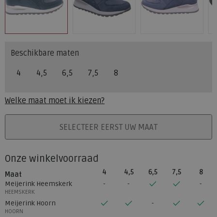
Beschikbare maten
4
4,5
6,5
7,5
8
Welke maat moet ik kiezen?
PLAATS IN WINKELMAND
SELECTEER EERST UW MAAT
Onze winkelvoorraad
4
4,5
6,5
7,5
8
Maat
Meijerink Heemskerk
HEEMSKERK
Meijerink Hoorn
HOORN