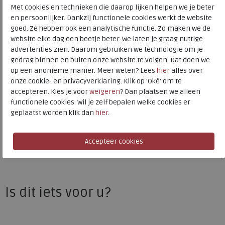
Kleur
Denim
Met cookies en technieken die daarop lijken helpen we je beter
en persoonlijker. Dankzij functionele cookies werkt de website
goed. Ze hebben ook een analytische functie. Zo maken we de
Materiaal
Leer
website elke dag een beetje beter. We laten je graag nuttige
Wijdtemaat
h
advertenties zien. Daarom gebruiken we technologie om je
Uitneembaar voetbed
ja
gedrag binnen en buiten onze website te volgen. Dat doen we
op een anonieme manier. Meer weten? Lees
hier
alles over
onze cookie- en privacyverklaring. Klik op 'Oké' om te
accepteren. Kies je voor
weigeren
? Dan plaatsen we alleen
Waldlaufer
functionele cookies. Wil je zelf bepalen welke cookies er
Toon alles van
Waldlaufer
geplaatst worden klik dan
hier
.
Naar alle
sneakers / veterschoenen
Naar alle
Waldlaufer sneakers / veterschoenen
Is dit iets voor u?