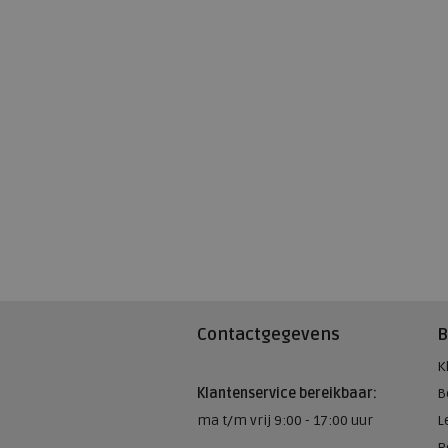
Contactgegevens
B
K
Klantenservice bereikbaar:
B
ma t/m vrij 9:00 - 17:00 uur
L
R