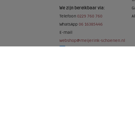
We zijn bereikbaar via:
G
Telefoon
0229 760 760
A
WhatsApp
06 16385446
E-mail
webshop@meijerink-schoenen.nl
Meijerink Schoenen op Facebook
Meijerink schoenen op Instagram
Meijerink Hoor
Nieuwsteeg 39
1621 EC, Hoorn
0229-296675