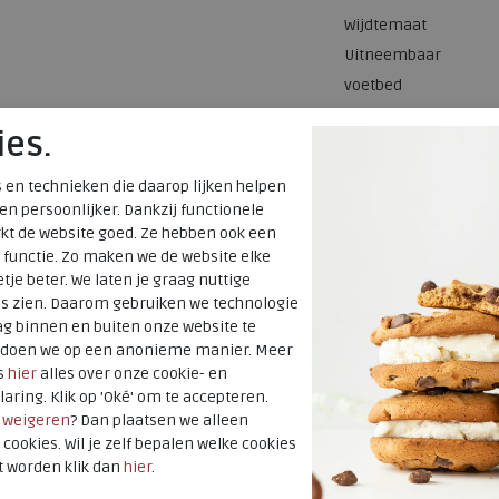
Wijdtemaat
Uitneembaar
voetbed
ies.
 en technieken die daarop lijken helpen
 en persoonlijker. Dankzij functionele
kt de website goed. Ze hebben ook een
 functie. Zo maken we de website elke
tje beter. We laten je graag nuttige
es zien. Daarom gebruiken we technologie
g binnen en buiten onze website te
t doen we op een anonieme manier. Meer
s
hier
alles over onze cookie- en
laring. Klik op 'Oké' om te accepteren.
r
weigeren
? Dan plaatsen we alleen
 cookies. Wil je zelf bepalen welke cookies
t worden klik dan
hier
.