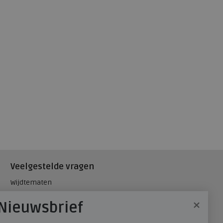
Veelgestelde vragen
Wijdtematen
Hielspoor
×
Nieuwsbrief
Maatadvies, wat is mijn
schoenmaat?