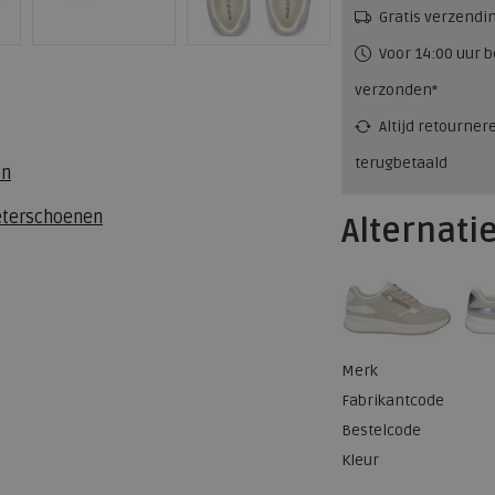
Gratis verzendi
Voor 14:00 uur b
verzonden*
Altijd retourner
terugbetaald
en
eterschoenen
Alternati
Merk
Fabrikantcode
Bestelcode
Kleur