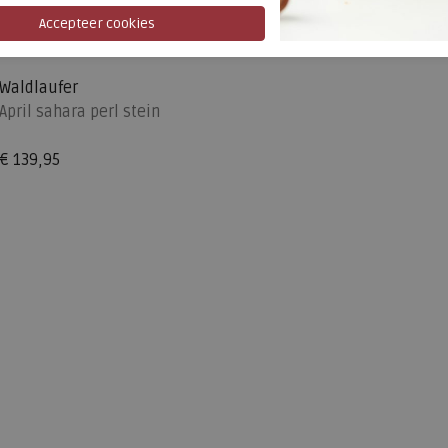
Waldlaufer
April sahara perl stein
€ 139,95