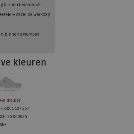
ng binnen Nederland*
esteld = dezelfde werkdag
en, binnen 1 werkdag
eve kleuren
Waldlaufer
765001.107.267
234.20.000024
Sky