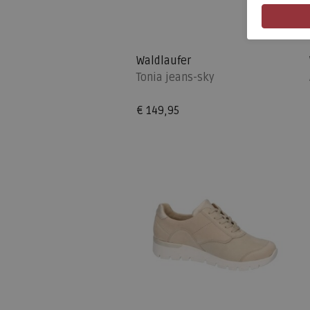
Waldlaufer
Tonia jeans-sky
€ 149,95