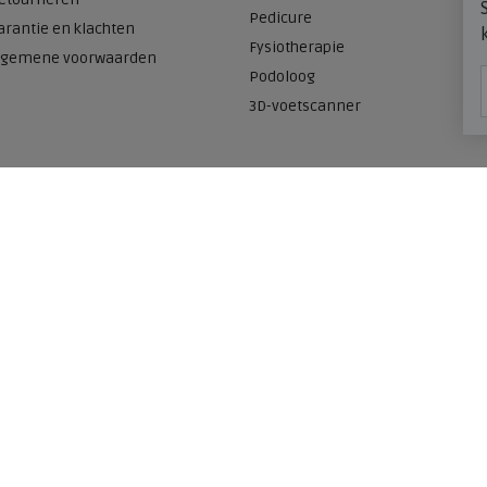
Pedicure
arantie en klachten
Fysiotherapie
lgemene voorwaarden
Podoloog
3D-voetscanner
Onze winkels
n
Meijerink Heemskerk
Deutzstraat 21 A
1961 NS, Heemskerk
0251-446006