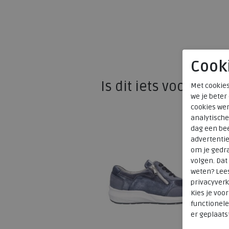
Cook
Is dit iets voor u?
Met cookies
we je beter
cookies wer
analytische
dag een bee
advertenti
om je gedra
volgen. Da
weten? Lee
privacyverk
Kies je voo
functionele
er geplaats