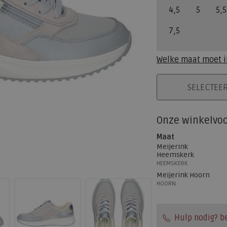
4,5
5
5,5
7,5
Welke maat moet i
PLAATS IN WINK
SELECTEE
Onze winkelvo
Maat
Meijerink
Heemskerk
HEEMSKERK
Meijerink Hoorn
HOORN
Hulp nodig? b