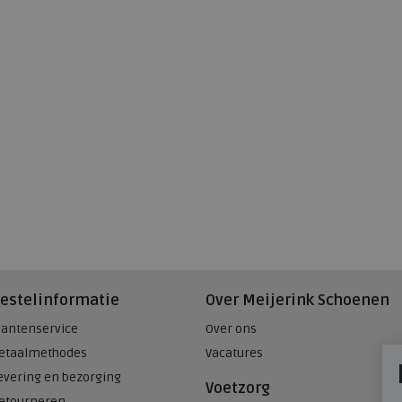
estelinformatie
Over Meijerink Schoenen
lantenservice
Over ons
etaalmethodes
Vacatures
evering en bezorging
Voetzorg
etourneren