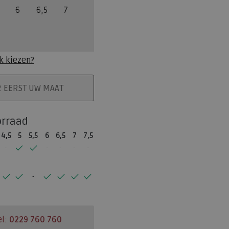
6
6,5
7
k kiezen?
ELMAND
R EERST UW MAAT
orraad
4,5
5
5,5
6
6,5
7
7,5
el:
0229 760 760