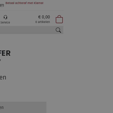
Betaal achteraf met Klarna!
€ 0,00
0 artikelen
Service
zoeken
FER
Y
en
en