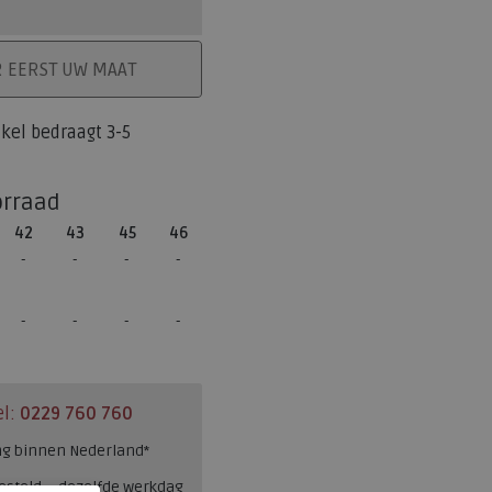
ELMAND
R EERST UW MAAT
tikel bedraagt 3-5
orraad
42
43
45
46
el:
0229 760 760
ng binnen Nederland*
esteld = dezelfde werkdag