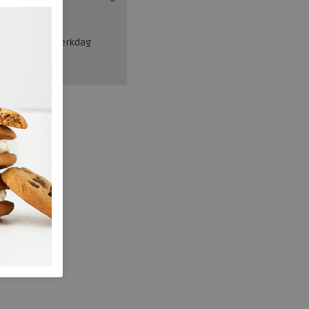
en, binnen 1 werkdag
Josef Seibel
551.10.024.42
wa342517
Bruin
nee