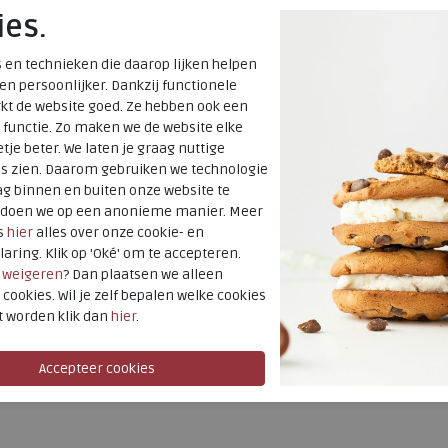
ies.
verzonden*
Altijd retourner
 en technieken die daarop lijken helpen
 en persoonlijker. Dankzij functionele
terugbetaald
kt de website goed. Ze hebben ook een
 functie. Zo maken we de website elke
tje beter. We laten je graag nuttige
Merk
es zien. Daarom gebruiken we technologie
Fabrikantcode
g binnen en buiten onze website te
Bestelcode
t doen we op een anonieme manier. Meer
s
hier
alles over onze cookie- en
Kleur
laring. Klik op 'Oké' om te accepteren.
r
weigeren
? Dan plaatsen we alleen
Uitneembaar
 cookies. Wil je zelf bepalen welke cookies
voetbed
t worden klik dan
hier
.