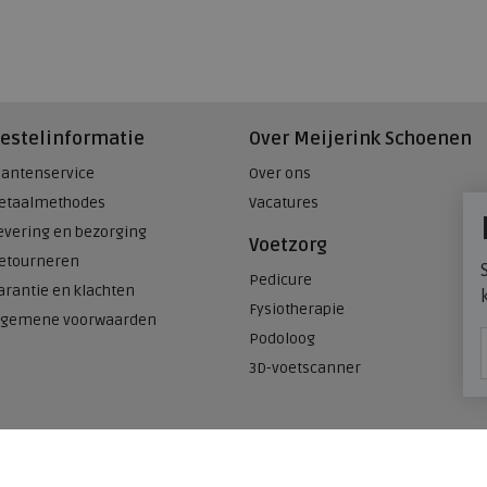
estelinformatie
Over Meijerink Schoenen
lantenservice
Over ons
etaalmethodes
Vacatures
evering en bezorging
Voetzorg
etourneren
Pedicure
arantie en klachten
Fysiotherapie
lgemene voorwaarden
Podoloog
3D-voetscanner