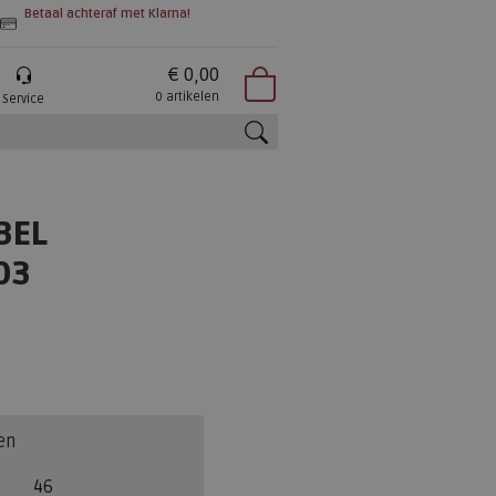
Betaal achteraf met Klarna!
€ 0,00
0 artikelen
Service
zoeken
BEL
03
en
46