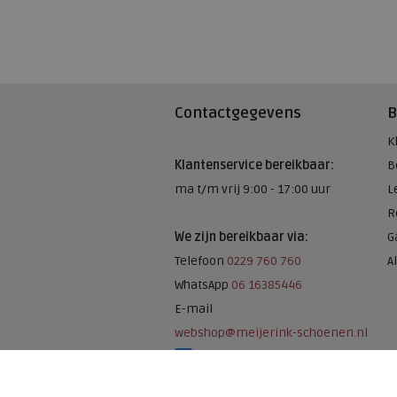
Contactgegevens
B
K
Klantenservice bereikbaar:
B
ma t/m vrij 9:00 - 17:00 uur
L
R
We zijn bereikbaar via:
G
Telefoon
0229 760 760
A
WhatsApp
06 16385446
E-mail
webshop@meijerink-schoenen.nl
Meijerink Schoenen op Facebook