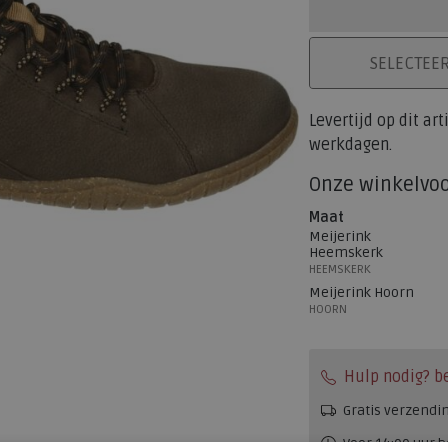
PLAATS IN WINK
SELECTEE
Levertijd op dit ar
werkdagen.
Onze winkelvo
Maat
Meijerink
Heemskerk
HEEMSKERK
Meijerink Hoorn
HOORN
Hulp nodig? b
Gratis verzendi
Voor 14:00 uur b