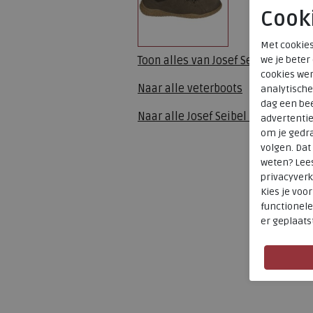
Cook
Met cookies
we je beter
Toon alles van
Josef Seibel
cookies wer
Naar alle
veterboots
analytische
dag een bee
Naar alle
Josef Seibel veterboots
advertenti
om je gedra
volgen. Da
weten? Lee
privacyverk
Kies je voo
functionele
er geplaats