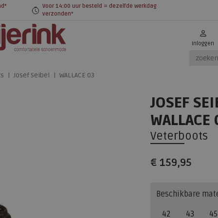
nd*
Voor 14:00 uur besteld = dezelfde werkdag
verzonden*
Inloggen
ts
Josef Seibel
WALLACE 03
JOSEF SEI
WALLACE 
Veterboots
€ 159,95
Beschikbare mat
42
43
45