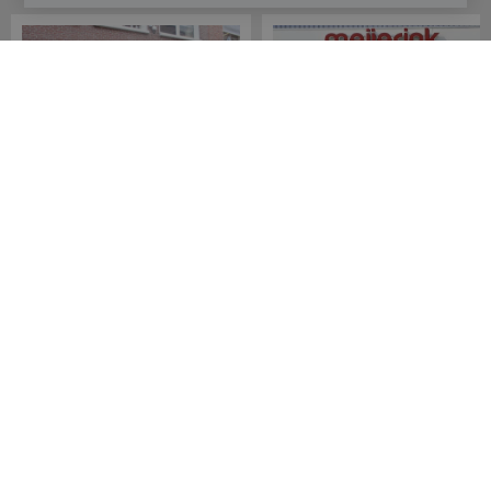
Meijerink Hoorn
Meijerink Heemskerk
Nieuwsteeg 39
Deutzstraat 21 A
1621 EC, Hoorn
1961 NS, Heemskerk
0229-296675
0251-446006
Betaalmogelijkheden