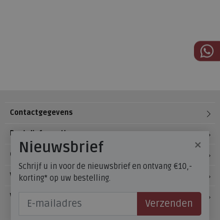
Contactgegevens
Bestelinformatie
×
Nieuwsbrief
Over Meijerink Schoenen
Schrijf u in voor de nieuwsbrief en ontvang €10,-
Voetzorg
korting* op uw bestelling.
Veelgestelde vragen
Verzenden
Onze winkels