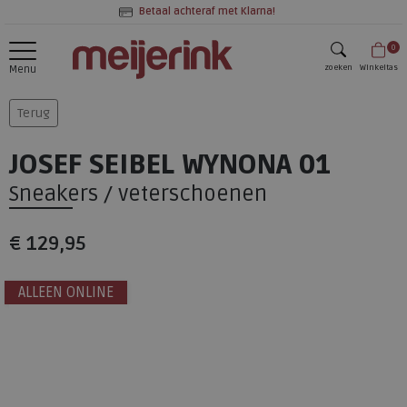
Betaal achteraf met Klarna!
0
zoeken
Winkeltas
Menu
zoeken
Terug
JOSEF SEIBEL WYNONA 01
Sneakers / veterschoenen
€ 129,95
ALLEEN ONLINE