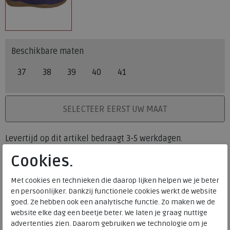
Beschikbare maten
37
38
39
40
41
PLAATS IN WINKELMAND
SELECTEER EERST UW MAAT
Levertijd op dit artikel bedraagt 3-5 werkdagen.
Cookies.
Onze winkelvoorraad
37
38
39
40
41
Maat
Met cookies en technieken die daarop lijken helpen we je beter
Meijerink Heemskerk
en persoonlijker. Dankzij functionele cookies werkt de website
HEEMSKERK
goed. Ze hebben ook een analytische functie. Zo maken we de
Meijerink Hoorn
website elke dag een beetje beter. We laten je graag nuttige
HOORN
advertenties zien. Daarom gebruiken we technologie om je