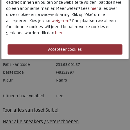
gedrag binnen en buiten onze website te volgen. Dat doen we
op een anonieme manier. Meer weten? Lees
hier
alles over
Hulp nodig? bel:
0229 760 760
onze cookie- en privacyverklaring. Klik op 'Oké' om te
Gratis verzending binnen Nederland*
accepteren. Kies je voor
weigeren
? Dan plaatsen we alleen
functionele cookies. Wil je zelf bepalen welke cookies er
Voor 14:00 uur besteld = dezelfde werkdag verzonden*
geplaatst worden klik dan
hier
.
Altijd retourneren, binnen 1 werkdag terugbetaald
Merk
Josef Seibel
Fabrikantcode
231.63.001.37
Bestelcode
wa353897
Kleur
Paars
Uitneembaar voetbed
nee
Toon alles van
Josef Seibel
Naar alle
sneakers / veterschoenen