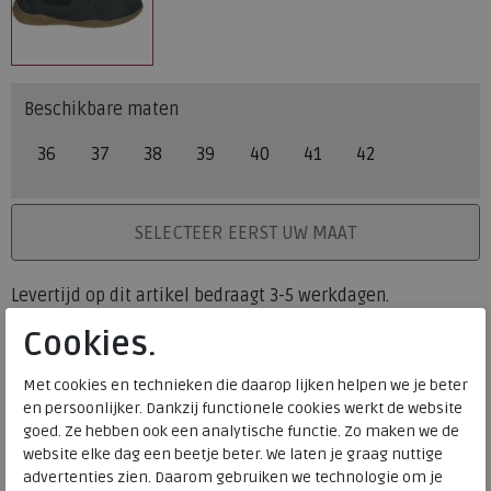
Beschikbare maten
36
37
38
39
40
41
42
PLAATS IN WINKELMAND
SELECTEER EERST UW MAAT
Levertijd op dit artikel bedraagt 3-5 werkdagen.
Cookies.
Onze winkelvoorraad
36
37
38
39
40
41
42
Maat
Met cookies en technieken die daarop lijken helpen we je beter
Meijerink Heemskerk
en persoonlijker. Dankzij functionele cookies werkt de website
HEEMSKERK
goed. Ze hebben ook een analytische functie. Zo maken we de
Meijerink Hoorn
website elke dag een beetje beter. We laten je graag nuttige
HOORN
advertenties zien. Daarom gebruiken we technologie om je