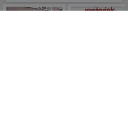
Meijerink Hoorn
Meijerink Heemskerk
Nieuwsteeg 39
Deutzstraat 21 A
1621 EC, Hoorn
1961 NS, Heemskerk
0229-296675
0251-446006
Betaalmogelijkheden