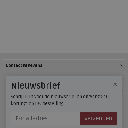
Contactgegevens
Bestelinformatie
×
Nieuwsbrief
Over Meijerink Schoenen
Schrijf u in voor de nieuwsbrief en ontvang €10,-
Voetzorg
korting* op uw bestelling.
Veelgestelde vragen
Verzenden
Onze winkels