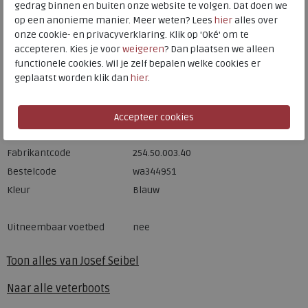
gedrag binnen en buiten onze website te volgen. Dat doen we
op een anonieme manier. Meer weten? Lees
hier
alles over
Hulp nodig? bel:
0229 760 760
onze cookie- en privacyverklaring. Klik op 'Oké' om te
Gratis verzending binnen Nederland*
accepteren. Kies je voor
weigeren
? Dan plaatsen we alleen
functionele cookies. Wil je zelf bepalen welke cookies er
Voor 14:00 uur besteld = dezelfde werkdag verzonden*
geplaatst worden klik dan
hier
.
Altijd retourneren, binnen 1 werkdag terugbetaald
Merk
Josef Seibel
Fabrikantcode
254.50.003.40
Bestelcode
wa344951
Kleur
Blauw
Uitneembaar voetbed
nee
Toon alles van
Josef Seibel
Naar alle
veterboots