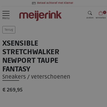
Betaal achteraf met Klarna!
0
zoeken
Winkeltas
Menu
zoeken
Terug
XSENSIBLE
STRETCHWALKER
NEWPORT TAUPE
FANTASY
Sneakers / veterschoenen
€ 269,95