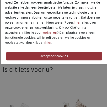
goed. Ze hebben ook een analytische functie. Zo maken we de
website elke dag een beetje beter. We laten je graag nuttige
advertenties zien. Daarom gebruiken we technologie om je
Xsensible Stretchwalker
gedrag binnen en buiten onze website te volgen. Dat doen we
op een anonieme manier. Meer weten? Lees
hier
alles over
Toon alles van
Xsensible Stretchwalker
onze cookie- en privacyverklaring. Klik op 'Oké' om te
accepteren. Kies je voor
weigeren
? Dan plaatsen we alleen
Naar alle
sneakers / veterschoenen
functionele cookies. Wil je zelf bepalen welke cookies er
geplaatst worden klik dan
hier
.
Naar alle
Xsensible Stretchwalker sneakers /
veterschoenen
Is dit iets voor u?