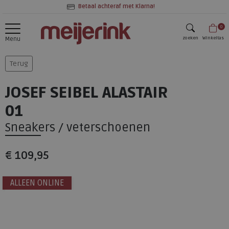
Betaal achteraf met Klarna!
0
zoeken
Winkeltas
Menu
zoeken
Terug
JOSEF SEIBEL ALASTAIR
01
Sneakers / veterschoenen
€ 109,95
ALLEEN ONLINE