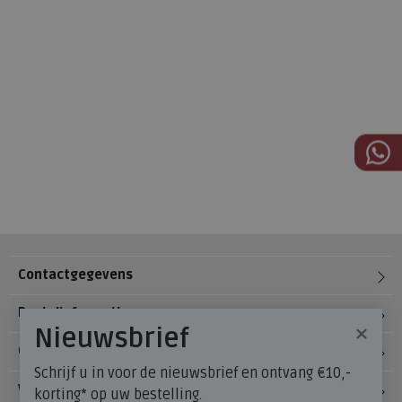
Contactgegevens
Bestelinformatie
×
Nieuwsbrief
Over Meijerink Schoenen
Schrijf u in voor de nieuwsbrief en ontvang €10,-
Voetzorg
korting* op uw bestelling.