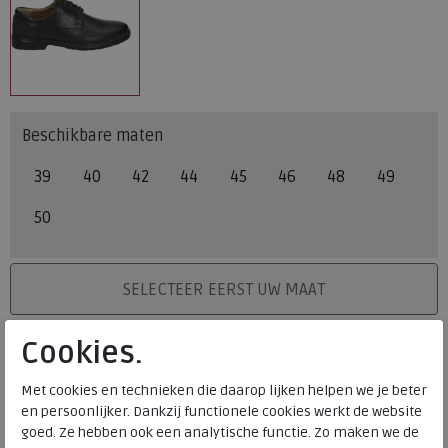
Beschikbare maten
39
40
42
44
45
46
48
49
50
PLAATS IN WINKELMAND
SELECTEER EERST UW MAAT
Cookies.
Levertijd op dit artikel bedraagt 3-5 werkdagen.
Onze winkelvoorraad
Met cookies en technieken die daarop lijken helpen we je beter
en persoonlijker. Dankzij functionele cookies werkt de website
39
40
42
44
45
46
48
49
50
Maat
goed. Ze hebben ook een analytische functie. Zo maken we de
Meijerink Heemskerk