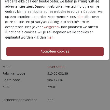
website elke dag een beetje beter. We laten je graag nuttige
HEEMSKERK
advertenties zien. Daarom gebruiken we technologie om je
Meijerink Hoorn
gedrag binnen en buiten onze website te volgen. Dat doen we
HOORN
op een anonieme manier. Meer weten? Lees
hier
alles over
onze cookie- en privacyverklaring. Klik op 'Oké' om te
accepteren. Kies je voor
weigeren
? Dan plaatsen we alleen
Hulp nodig? bel:
0229 760 760
functionele cookies. Wil je zelf bepalen welke cookies er
Gratis verzending binnen Nederland*
geplaatst worden klik dan
hier
.
Voor 14:00 uur besteld = dezelfde werkdag verzonden*
Altijd retourneren, binnen 1 werkdag terugbetaald
Merk
Josef Seibel
Fabrikantcode
510.00.031.39
Bestelcode
wa247436
Kleur
Zwart
Uitneembaar voetbed
nee