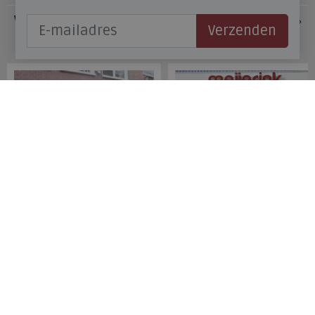
Veelgestelde vragen
Verzenden
Onze winkels
Meijerink Hoorn
Meijerink Heemskerk
Nieuwsteeg 39
Deutzstraat 21 A
1621 EC, Hoorn
1961 NS, Heemskerk
0229-296675
0251-446006
Betaalmogelijkheden