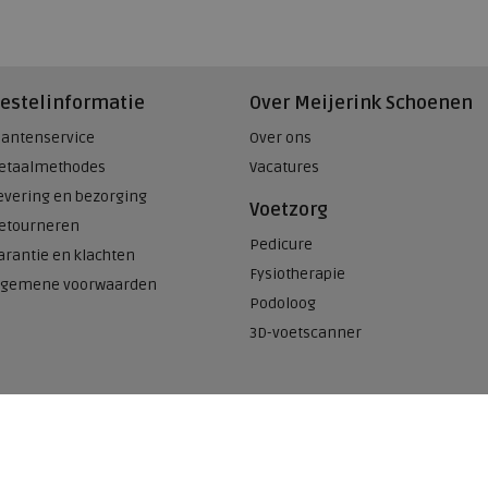
estelinformatie
Over Meijerink Schoenen
lantenservice
Over ons
etaalmethodes
Vacatures
evering en bezorging
Voetzorg
etourneren
Pedicure
arantie en klachten
Fysiotherapie
lgemene voorwaarden
Podoloog
3D-voetscanner