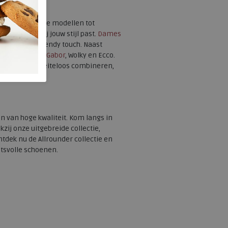
 elegante suède modellen tot
neaker die bij jouw stijl past.
Dames
e outfit een trendy touch. Naast
e merken zoals
Gabor
, Wolky en Ecco.
rt en mode moeiteloos combineren,
 van hoge kwaliteit. Kom langs in
zij onze uitgebreide collectie,
ntdek nu de Allrounder collectie en
itsvolle schoenen.