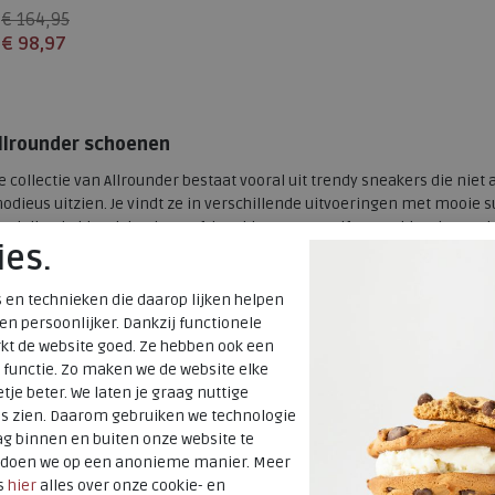
€ 164,95
€ 98,97
Beschikbare maten
5
5,5
7,5
llrounder schoenen
e collectie van Allrounder bestaat vooral uit trendy sneakers die niet
odieus uitzien. Je vindt ze in verschillende uitvoeringen met mooie 
odellen in klassieke tinten, frisse kleuren en zelfs meerkleurige var
ies.
en goede grip en stabiliteit, zodat je de hele dag door kunt genieten 
neakers zijn de perfecte mix van mode en functionaliteit.
 en technieken die daarop lijken helpen
 en persoonlijker. Dankzij functionele
neakers heren
kt de website goed. Ze hebben ook een
llrounder is hét merk voor
heren sneakers
die zowel comfortabel als v
 functie. Zo maken we de website elke
neakers eenvoudig met een jeans en T-shirt voor een sportieve uitstr
tje beter. We laten je graag nuttige
eer casual-chique look. Dankzij de combinatie van hoogwaardige ma
es zien. Daarom gebruiken we technologie
eschikt voor dagelijks gebruik, vrije tijd of een dagje uit. Voor heren d
g binnen en buiten onze website te
omfort zijn Allrounder sneakers een ideale keuze.
t doen we op een anonieme manier. Meer
s
hier
alles over onze cookie- en