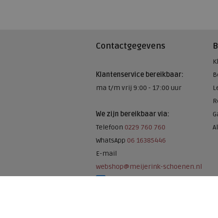
Contactgegevens
B
K
Klantenservice bereikbaar:
B
ma t/m vrij 9:00 - 17:00 uur
L
R
We zijn bereikbaar via:
G
Telefoon
0229 760 760
A
WhatsApp
06 16385446
E-mail
webshop@meijerink-schoenen.nl
Meijerink Schoenen op Facebook