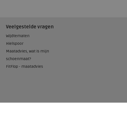
Veelgestelde vragen
Wijdtematen
Hielspoor
Maatadvies, wat is mijn
schoenmaat?
FitFlop - maatadvies