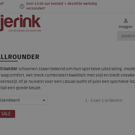
nd*
Voor 14:00 uur besteld = dezelfde werkdag
verzonden*
Inloggen
ALLROUNDER
llrounder
schoenen staan bekend om hun sportieve uitstraling, mode
raagcomfort. Het merk combineert kwaliteit met stijl en biedt sneaker
evensstijl. Of je nu kiest voor een casual outfit of juist een sportieve
ltijd een goede keuze.
Standaard
1 - 1 van 1 artikelen
SALE