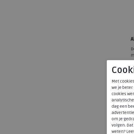
A
D
m
m
Cook
e
s
Met cookies
we je beter
S
cookies wer
A
analytische
s
dag een bee
m
advertenti
g
om je gedra
c
volgen. Da
weten? Lee