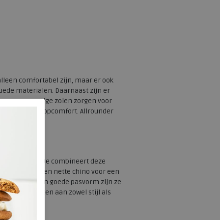
 alleen comfortabel zijn, maar er ook
suede materialen. Daarnaast zijn er
ianten. De stevige zolen zorgen voor
van optimaal loopcomfort. Allrounder
eelzijdig zijn. Je combineert deze
aling, of met een nette chino voor een
terialen en een goede pasvorm zijn ze
ie waarde hechten aan zowel stijl als