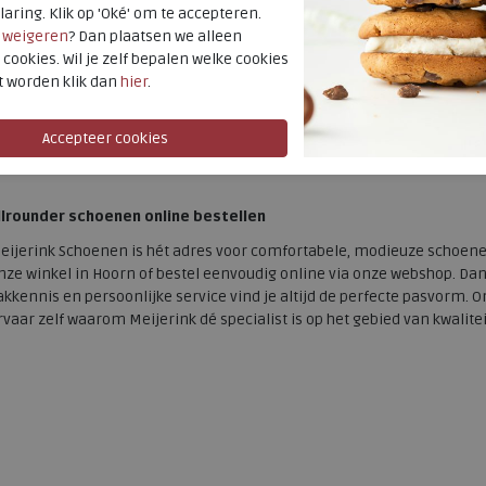
neakers dames
laring. Klik op 'Oké' om te accepteren.
r
weigeren
? Dan plaatsen we alleen
ok voor dames biedt Allrounder een prachtige collectie sneakers. Van
 cookies. Wil je zelf bepalen welke cookies
pvallende uitvoeringen in moderne kleurcombinaties: er is altijd een s
t worden klik dan
hier
.
neakers
van Allrounder zijn ideaal voor dagelijks gebruik en geven elk
llrounder vind je bij Meijerink Schoenen ook andere toonaangevend
neakers zijn voor veel vrouwen de perfecte schoen, omdat ze comfo
deaal voor werk, vrije tijd en elke dag.
llrounder schoenen online bestellen
eijerink Schoenen is hét adres voor comfortabele, modieuze schoenen
nze winkel in Hoorn of bestel eenvoudig online via onze webshop. Dank
akkennis en persoonlijke service vind je altijd de perfecte pasvorm. O
rvaar zelf waarom Meijerink dé specialist is op het gebied van kwalite