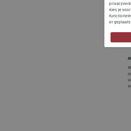
S
privacyverk
Kies je voo
O
functionele
o
er geplaats
s
A
S
i
A
M
o
v
e