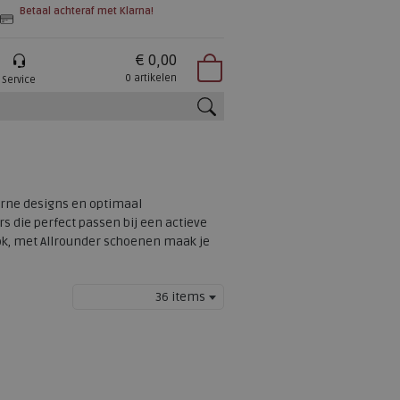
Betaal achteraf met Klarna!
€ 0,00
0 artikelen
Service
zoeken
rne designs en optimaal
s die perfect passen bij een actieve
 look, met Allrounder schoenen maak je
36 items