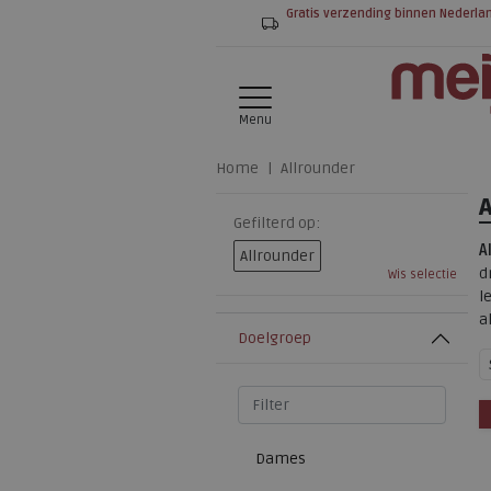
Gratis verzending binnen Nederla
Menu
Home
Allrounder
Gefilterd op:
A
Allrounder
d
Wis selectie
l
a
Doelgroep
Dames