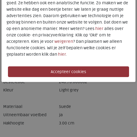
goed. Ze hebben ook een analytische functie. Zo maken we de
website elke dag een beetje beter. We laten je graag nuttige
advertenties zien. Daarom gebruiken we technologie om je
Hulp nodig? bel:
0229 760 760
gedrag binnen en buiten onze website te volgen. Dat doen we
Gratis verzending binnen Nederland*
op een anonieme manier. Meer weten? Lees
hier
alles over
onze cookie- en privacyverklaring. Klik op 'Oké' om te
Voor 14:00 uur besteld = dezelfde werkdag verzonden*
accepteren. Kies je voor
weigeren
? Dan plaatsen we alleen
Altijd retourneren, binnen 1 werkdag terugbetaald
functionele cookies. Wil je zelf bepalen welke cookies er
geplaatst worden klik dan
hier
.
Merk
Caprice
Fabrikantcode
9-24708-42-201
Bestelcode
240.70.000002
Kleur
Light grey
Materiaal
Suede
Uitneembaar voetbed
ja
Hakhoogte
3.00 cm