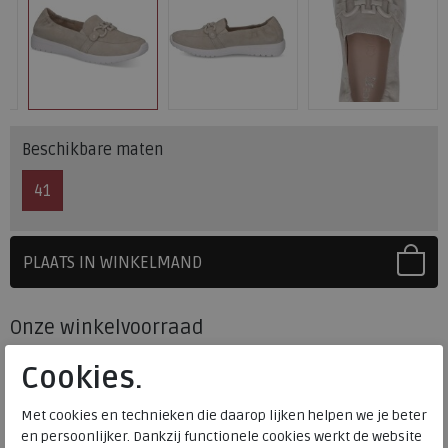
Beschikbare maten
41
PLAATS IN WINKELMAND
SELECTEER EERST UW MAAT
Onze winkelvoorraad
41
Maat
Cookies.
Meijerink Heemskerk
HEEMSKERK
Met cookies en technieken die daarop lijken helpen we je beter
Meijerink Hoorn
en persoonlijker. Dankzij functionele cookies werkt de website
HOORN