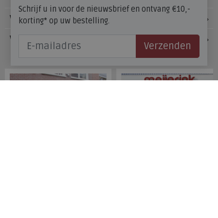
Schrijf u in voor de nieuwsbrief en ontvang €10,-
Voetzorg
korting* op uw bestelling.
Veelgestelde vragen
Verzenden
Onze winkels
Meijerink Hoorn
Meijerink Heemskerk
Nieuwsteeg 39
Deutzstraat 21 A
1621 EC, Hoorn
1961 NS, Heemskerk
0229-296675
0251-446006
Betaalmogelijkheden