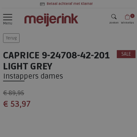
Betaal achteraf met Klarna!
0
zoeken
Winkeltas
Menu
zoeken
Terug
CAPRICE 9-24708-42-201
SALE
LIGHT GREY
Instappers dames
€ 89,95
€ 53,97