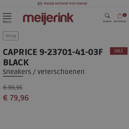
Betaal achteraf met Klarna!
0
zoeken
Winkeltas
Menu
zoeken
Terug
CAPRICE 9-23701-41-03F
SALE
BLACK
Sneakers / veterschoenen
€ 99,95
€ 79,96