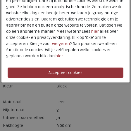
en persoonlijker. Dankzij functionele cookies werkt de website
goed. Ze hebben ook een analytische functie. Zo maken we de
website elke dag een beetje beter. We laten je graag nuttige
Hulp nodig? bel:
0229 760 760
advertenties zien. Daarom gebruiken we technologie om je
gedrag binnen en buiten onze website te volgen. Dat doen we
Gratis verzending binnen Nederland*
op een anonieme manier. Meer weten? Lees
hier
alles over
Voor 14:00 uur besteld = dezelfde werkdag verzonden*
onze cookie- en privacyverklaring. Klik op 'Oké' om te
accepteren. Kies je voor
weigeren
? Dan plaatsen we alleen
Altijd retourneren, binnen 1 werkdag terugbetaald
functionele cookies. Wil je zelf bepalen welke cookies er
geplaatst worden klik dan
hier
.
Merk
Caprice
Fabrikantcode
9-23701-41-03F
Bestelcode
230.01.000050
Kleur
Black
Materiaal
Leer
Wijdtemaat
g
Uitneembaar voetbed
ja
Hakhoogte
4.00 cm