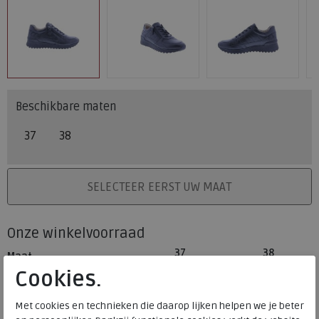
Beschikbare maten
37
38
PLAATS IN WINKELMAND
SELECTEER EERST UW MAAT
Onze winkelvoorraad
37
38
Maat
Meijerink Heemskerk
Cookies.
HEEMSKERK
Meijerink Hoorn
Met cookies en technieken die daarop lijken helpen we je beter
HOORN