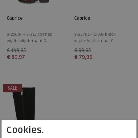
Caprice
Caprice
9-25604-43-313 cognac
9-23701-41-03F black
wijdte Wijdtemaat G
wijdte Wijdtemaat G
€ 149,95
€ 99,95
€ 89,97
€ 79,96
Beschikbare maten
Beschikbare maten
37
38
37
38
SALE
Cookies.