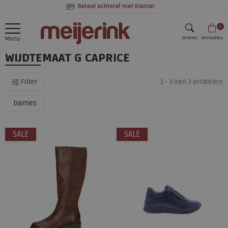
Betaal achteraf met Klarna!
0
zoeken
Winkeltas
Menu
WIJDTEMAAT G CAPRICE
zoeken
Filter
1 - 3 van 3 artikelen
Dames
SALE
SALE