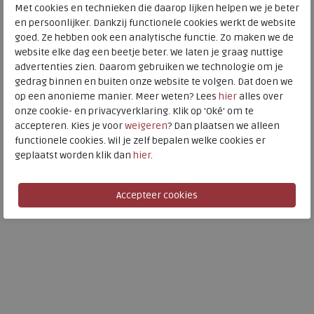
Met cookies en technieken die daarop lijken helpen we je beter
en persoonlijker. Dankzij functionele cookies werkt de website
goed. Ze hebben ook een analytische functie. Zo maken we de
website elke dag een beetje beter. We laten je graag nuttige
Caprice
advertenties zien. Daarom gebruiken we technologie om je
gedrag binnen en buiten onze website te volgen. Dat doen we
9-25514-41-019 black
op een anonieme manier. Meer weten? Lees
hier
alles over
wijdte Wijdtemaat G
onze cookie- en privacyverklaring. Klik op 'Oké' om te
accepteren. Kies je voor
weigeren
? Dan plaatsen we alleen
€ 119,95
functionele cookies. Wil je zelf bepalen welke cookies er
€ 95,96
geplaatst worden klik dan
hier
.
Beschikbare maten
7