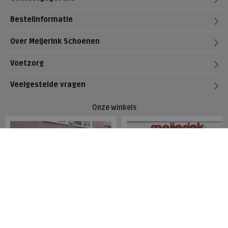
Bestelinformatie
Over Meijerink Schoenen
Voetzorg
Veelgestelde vragen
Onze winkels
Meijerink Hoorn
Meijerink Heemskerk
Nieuwsteeg 39
Deutzstraat 21 A