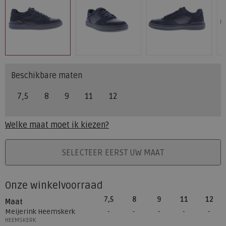
Beschikbare maten
7,5
8
9
11
12
Welke maat moet ik kiezen?
PLAATS IN WINKELMAND
SELECTEER EERST UW MAAT
Onze winkelvoorraad
7,5
8
9
11
12
Maat
Meijerink Heemskerk
HEEMSKERK