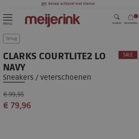
Betaal achteraf met Klarna!
0
zoeken
Winkeltas
Menu
zoeken
Terug
CLARKS COURTLITE2 LO
SALE
NAVY
Sneakers / veterschoenen
€ 99,95
€ 79,96