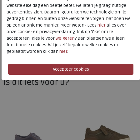
website elke dag een beetje beter. We laten je graag nuttige
advertenties zien. Daarom gebruiken we technologie om je
gedrag binnen en buiten onze website te volgen. Dat doen we
Clarks
op een anonieme manier. Meer weten? Lees
hier
alles over
Toon alles van
Clarks
onze cookie- en privacyverklaring. Klik op 'Oké' om te
accepteren. Kies je voor
weigeren
? Dan plaatsen we alleen
Naar alle
sneakers / veterschoenen
functionele cookies. Wil je zelf bepalen welke cookies er
geplaatst worden klik dan
hier
.
Naar alle
Clarks sneakers / veterschoenen
Is dit iets voor u?