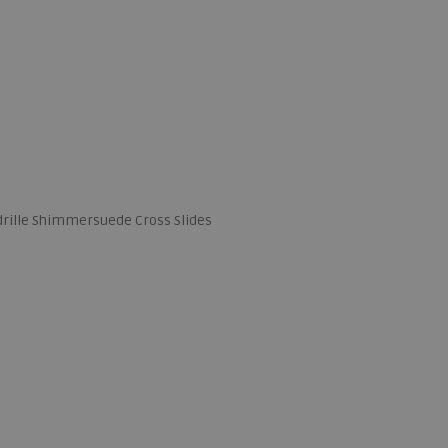
rille Shimmersuede Cross Slides
 maten
38
39
40
41
42