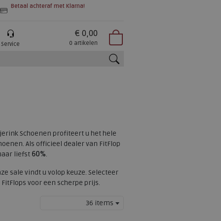
Betaal achteraf met Klarna!
€ 0,00
0 artikelen
Service
zoeken
ijerink Schoenen profiteert u het hele
oenen. Als officieel dealer van FitFlop
aar liefst
60%
.
ze sale vindt u volop keuze. Selecteer
itFlops voor een scherpe prijs.
36 items