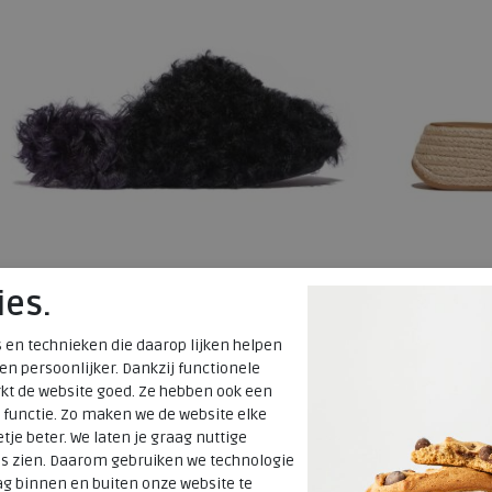
ies.
 en technieken die daarop lijken helpen
 en persoonlijker. Dankzij functionele
FitFlop
FitFlop
kt de website goed. Ze hebben ook een
 functie. Zo maken we de website elke
Shuv X Roksanda Curly-Shearling Clogs black/ink
F-Mode Espad
tje beter. We laten je graag nuttige
white
es zien. Daarom gebruiken we technologie
g binnen en buiten onze website te