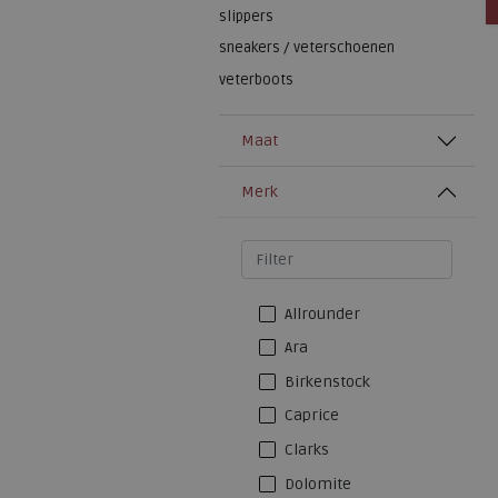
slippers
sneakers / veterschoenen
veterboots
Maat
Merk
Allrounder
Ara
Birkenstock
Caprice
Clarks
Dolomite