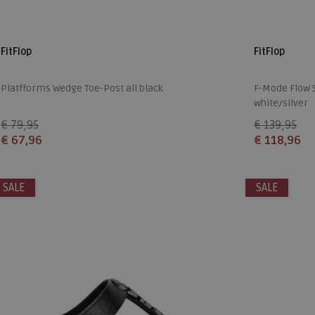
FitFlop
FitFlop
Platfforms Wedge Toe-Post all black
F-Mode Flow S
white/silver
€ 79,95
€ 139,95
€ 67,96
€ 118,96
Beschikbare maten
Beschikbare
SALE
36
37
38
39
40
41
42
SALE
36
37