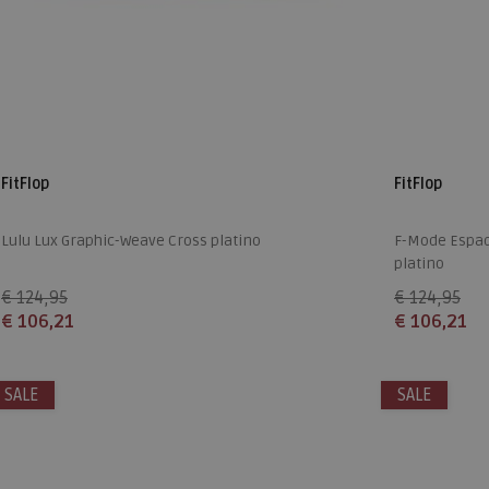
FitFlop
FitFlop
Lulu Lux Graphic-Weave Cross platino
F-Mode Espad
platino
€ 124,95
€ 124,95
€ 106,21
€ 106,21
Beschikbare maten
Beschikbare
SALE
36
37
38
39
40
41
42
43
SALE
36
37