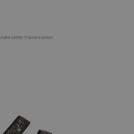
nake Glitter Trainers urban
 maten
38
39
40
41
42
43