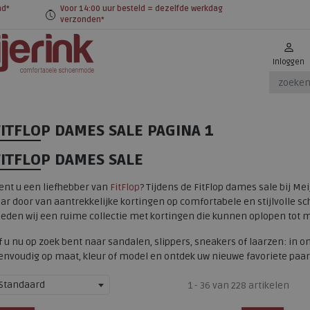
nd*
Voor 14:00 uur besteld = dezelfde werkdag
verzonden*
Inloggen
FITFLOP DAMES SALE
PAGINA 1
FITFLOP DAMES SALE
ent u een liefhebber van
FitFlop
? Tijdens de FitFlop dames sale bij Me
aar door van aantrekkelijke kortingen op comfortabele en stijlvolle sch
ieden wij een ruime collectie met kortingen die kunnen oplopen tot m
f u nu op zoek bent naar sandalen, slippers, sneakers of laarzen: in on
envoudig op maat, kleur of model en ontdek uw nieuwe favoriete paar F
Standaard
1 - 36 van 228 artikelen