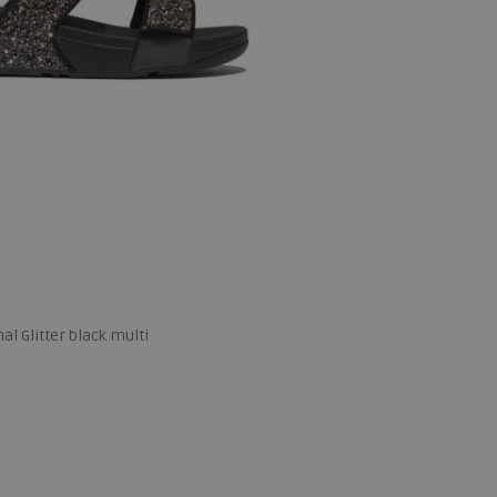
al Glitter black multi
 maten
38
39
40
41
42
43