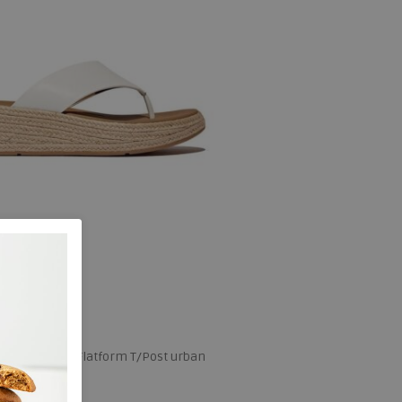
rille Leather Flatform T/Post urban