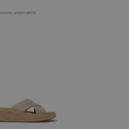
onomic urban white
 maten
38
39
40
41
42
43