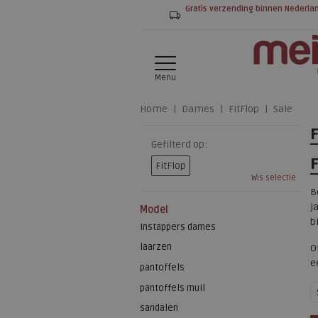
Gratis verzending binnen Nederla
Menu
Home
Dames
FitFlop
Sale
Gefilterd op:
FitFlop
Wis selectie
B
j
Model
b
Instappers dames
laarzen
O
e
pantoffels
pantoffels muil
sandalen