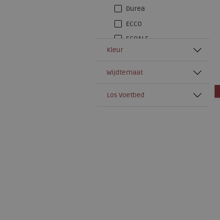
Durea
ECCO
ECOALF
Kleur
Finn Comfort
FitFlop
Wijdtemaat
Gabor
Los Voetbed
Gabor Rollingsoft
Hartjes
Josef Seibel
Joya
Legero
Peter Kaiser
Piedi Nudi
Pikolinos
Promed