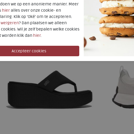
€ 228,95
€ 129,95
t doen we op een anonieme manier. Meer
€ 194,61
€ 110,46
s
hier
alles over onze cookie- en
laring. Klik op 'Oké' om te accepteren.
Beschikbare maten
Beschikbare
r
weigeren
? Dan plaatsen we alleen
SALE
37
38
39
SALE
42
 cookies. Wil je zelf bepalen welke cookies
t worden klik dan
hier
.