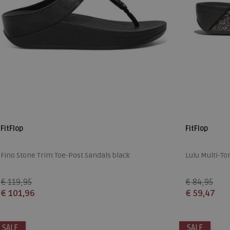
FitFlop
FitFlop
Fino Stone Trim Toe-Post Sandals black
Lulu Multi-Ton
€ 119,95
€ 84,95
€ 101,96
€ 59,47
Beschikbare maten
Beschikbare
SALE
36
37
38
39
40
41
42
43
SALE
36
37