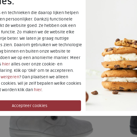
ies.
 en technieken die daarop lijken helpen
Kate louvre flex/perlc terra multi
Kate black
 en persoonlijker. Dankzij functionele
wijdte Wijdtemaat K
wijdte Wijdte
kt de website goed. Ze hebben ook een
 functie. Zo maken we de website elke
€ 179,95
€ 179,95
tje beter. We laten je graag nuttige
es zien. Daarom gebruiken we technologie
Beschikbare maten
Beschikbare
g binnen en buiten onze website te
SALE
4,5
5,5
9
4,5
5
5
t doen we op een anonieme manier. Meer
s
hier
alles over onze cookie- en
laring. Klik op 'Oké' om te accepteren.
r
weigeren
? Dan plaatsen we alleen
 cookies. Wil je zelf bepalen welke cookies
t worden klik dan
hier
.