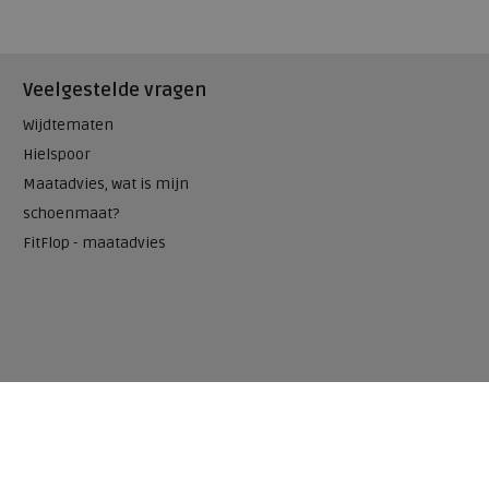
Veelgestelde vragen
Wijdtematen
Hielspoor
Maatadvies, wat is mijn
schoenmaat?
FitFlop - maatadvies