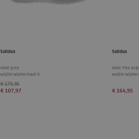
Solidus
Solidus
Kate grey
Kate Flex arg
wijdte Wijdtemaat K
wijdte Wijdte
€ 179,95
€ 107,97
€ 164,95
Beschikbare maten
Beschikbare
4
7
3,5
4
4