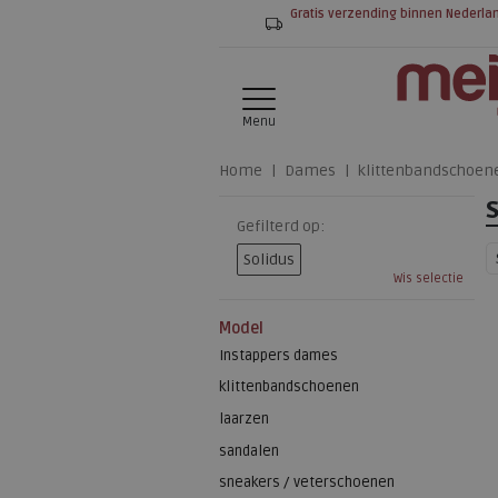
Gratis verzending binnen Nederla
Menu
Home
Dames
klittenbandschoen
Gefilterd op:
Solidus
Wis selectie
Model
Instappers dames
klittenbandschoenen
laarzen
sandalen
sneakers / veterschoenen