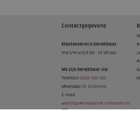
Contactgegevens
B
K
Klantenservice bereikbaar:
B
ma t/m vrij 9:00 - 17:00 uur
L
R
We zijn bereikbaar via:
G
Telefoon
0229 760 760
A
WhatsApp
06 16385446
E-mail
webshop@meijerink-schoenen.nl
Meijerink Schoenen op Facebook
Meijerink schoenen op Instagram