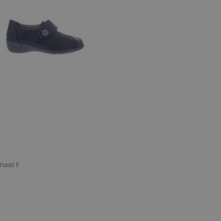
maat F
 maten