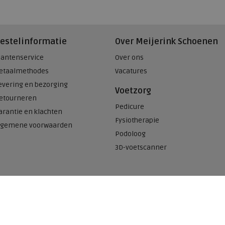
estelinformatie
Over Meijerink Schoenen
lantenservice
Over ons
etaalmethodes
Vacatures
evering en bezorging
Voetzorg
etourneren
Pedicure
arantie en klachten
Fysiotherapie
lgemene voorwaarden
Podoloog
3D-voetscanner