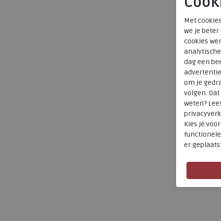
Cook
Met cookies
we je beter
cookies wer
analytische
dag een bee
advertenti
om je gedra
volgen. Da
weten? Lee
privacyverk
Kies je voo
functionele
er geplaats