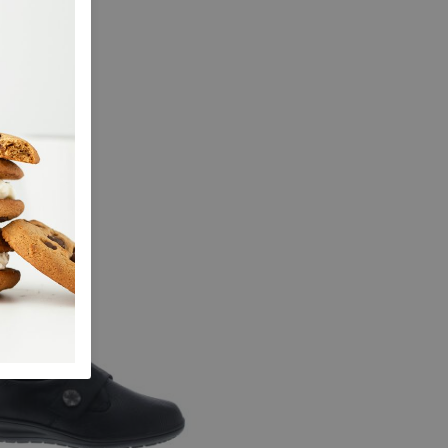
maat K
 maten
,5
6,5
7,5
8,5