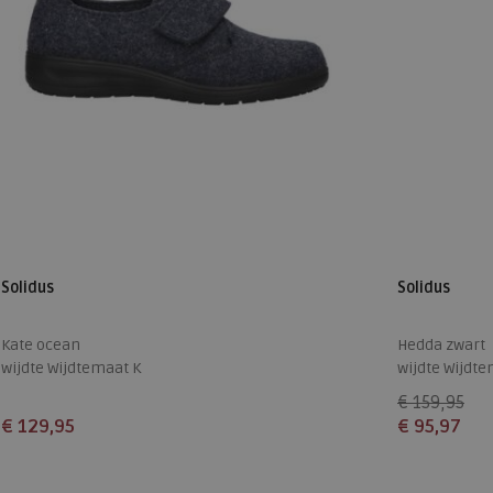
Solidus
Solidus
Kate ocean
Hedda zwart
wijdte Wijdtemaat K
wijdte Wijdte
€ 159,95
€ 129,95
€ 95,97
Beschikbare maten
Beschikbare